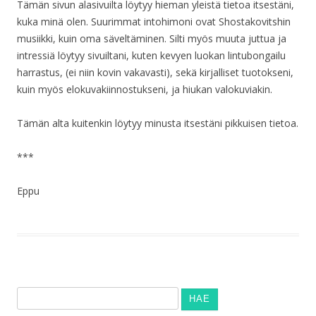
Tämän sivun alasivuilta löytyy hieman yleistä tietoa itsestäni,
kuka minä olen. Suurimmat intohimoni ovat Shostakovitshin
musiikki, kuin oma säveltäminen. Silti myös muuta juttua ja
intressiä löytyy sivuiltani, kuten kevyen luokan lintubongailu
harrastus, (ei niin kovin vakavasti), sekä kirjalliset tuotokseni,
kuin myös elokuvakiinnostukseni, ja hiukan valokuviakin.
Tämän alta kuitenkin löytyy minusta itsestäni pikkuisen tietoa.
***
Eppu
Haku: