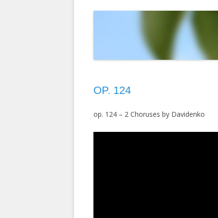
T
ELOKUVAT
MAISEMAKUVIA
LINTUIMITAATIONI YOUTUBESSA
D
HERCULE POIROT
PIPARITAIDETTA
VALOKUVIANI YOUTUBESSA
D
KEMIN LUMILIN
M
RUOTSI 2004
S
OP. 124
INTIA 2003
TURKKI 2002
op. 124 – 2 Choruses by Davidenko
RUOTSIN RISTEI
KIINA 1992
INTIA-NEPAL 19