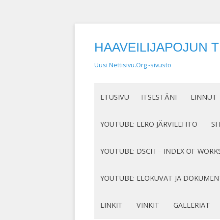
HAAVEILIJAPOJUN 
Uusi Nettisivu.Org -sivusto
ETUSIVU
ITSESTÄNI
LINNUT
NIMEN SYNTY
LINTUHA
YOUTUBE: EERO JÄRVILEHTO
S
HASSUT LEMPINIMENI
TIETOA L
SÄVELLYKSENI YOUTUBESSA
K
YOUTUBE: DSCH – INDEX OF WORK
JOTAKIN ITSESTÄNI
MY COMPOSITIONS ON YOUTUBE
K
COMPLETE LIST
YOUTUBE: ELOKUVAT JA DOKUMEN
S
MINUN SUKUJUURENI
OP. 122
N
DOKUMENTIT
LINKIT
VINKIT
GALLERIAT
RUNONI YOUTUBESSA