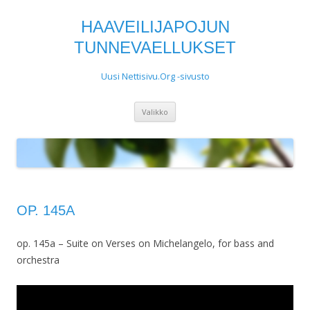
HAAVEILIJAPOJUN
TUNNEVAELLUKSET
Uusi Nettisivu.Org -sivusto
Siirry
Valikko
sisältöön
OP. 145A
op. 145a – Suite on Verses on Michelangelo, for bass and
orchestra