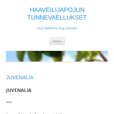
HAAVEILIJAPOJUN
TUNNEVAELLUKSET
Uusi Nettisivu.Org -sivusto
Siirry
Valikko
sisältöön
JUVENALIA
JUVENALIA
***