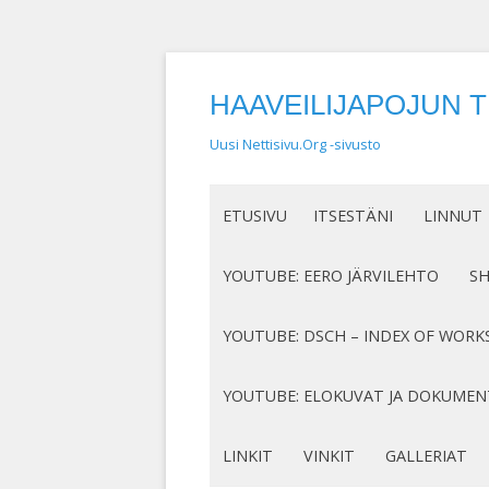
HAAVEILIJAPOJUN 
Uusi Nettisivu.Org -sivusto
ETUSIVU
ITSESTÄNI
LINNUT
NIMEN SYNTY
LINTUHA
YOUTUBE: EERO JÄRVILEHTO
S
HASSUT LEMPINIMENI
TIETOA L
SÄVELLYKSENI YOUTUBESSA
K
YOUTUBE: DSCH – INDEX OF WORK
JOTAKIN ITSESTÄNI
MY COMPOSITIONS ON YOUTUBE
K
COMPLETE LIST
YOUTUBE: ELOKUVAT JA DOKUMEN
S
MINUN SUKUJUURENI
OP. 122
N
DOKUMENTIT
LINKIT
VINKIT
GALLERIAT
RUNONI YOUTUBESSA