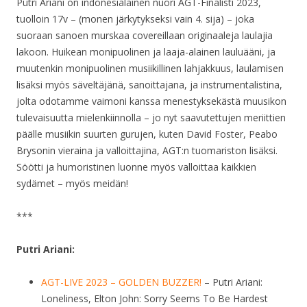
Putri Ariani on indonesialainen nuori AGT-Finalisti 2023,
tuolloin 17v – (monen järkytykseksi vain 4. sija) – joka
suoraan sanoen murskaa covereillaan originaaleja laulajia
lakoon. Huikean monipuolinen ja laaja-alainen lauluääni, ja
muutenkin monipuolinen musiikillinen lahjakkuus, laulamisen
lisäksi myös säveltäjänä, sanoittajana, ja instrumentalistina,
jolta odotamme vaimoni kanssa menestyksekästä muusikon
tulevaisuutta mielenkiinnolla – jo nyt saavutettujen meriittien
päälle musiikin suurten gurujen, kuten David Foster, Peabo
Brysonin vieraina ja valloittajina, AGT:n tuomariston lisäksi.
Söötti ja humoristinen luonne myös valloittaa kaikkien
sydämet – myös meidän!
***
Putri Ariani:
AGT-LIVE 2023 – GOLDEN BUZZER!
– Putri Ariani:
Loneliness, Elton John: Sorry Seems To Be Hardest