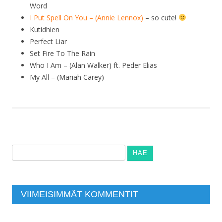
Word
I Put Spell On You – (Annie Lennox)
– so cute!
Kutidhien
Perfect Liar
Set Fire To The Rain
Who I Am – (Alan Walker) ft. Peder Elias
My All – (Mariah Carey)
Haku:
VIIMEISIMMÄT KOMMENTIT