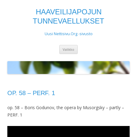
HAAVEILIJAPOJUN
TUNNEVAELLUKSET
Uusi Nettisivu.Org -sivusto
Siirry
Valikko
sisältöön
OP. 58 – PERF. 1
op. 58 – Boris Godunov, the opera by Musorgsky – partly –
PERF. 1