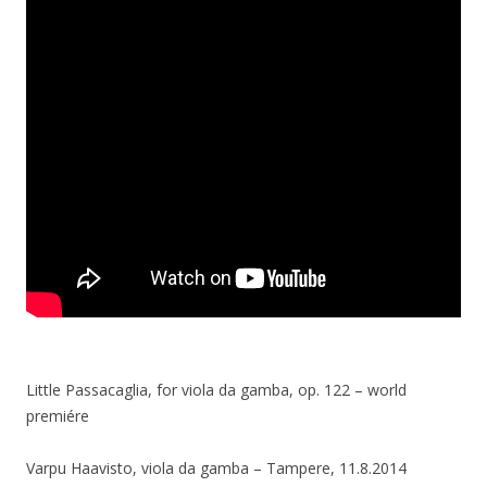
Little Passacaglia, for viola da gamba, op. 122 – world
premiére
Varpu Haavisto, viola da gamba – Tampere, 11.8.2014