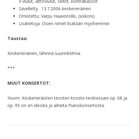
II viulut, alttoviulut, sellot, kontrabassot
Sävelletty: 13.7.2006-keskeneräinen
Omistettu: Varpu Haavistolle, (siskoni)
Lisätietoja: Osien nimet lisätään myöhemmin
Taustaa:
Keskeneräinen, lähinnä suunnitelmia
***
MUUT KONSERTOT:
Huom. Keskeneräisten teosten kooste-teoksissani op. 68 ja
op. 95 on eri ideoita ja aiheita Pianokonsertosta.