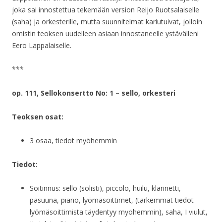
joka sai innostettua tekemään version Reijo Ruotsalaiselle
(saha) ja orkesterille, mutta suunnitelmat kariutuivat, jolloin
omistin teoksen uudelleen asiaan innostaneelle ystävälleni
Eero Lappalaiselle.
***
op. 111, Sellokonsertto No: 1 – sello, orkesteri
Teoksen osat:
3 osaa, tiedot myöhemmin
Tiedot:
Soitinnus: sello (solisti), piccolo, huilu, klarinetti,
pasuuna, piano, lyömäsoittimet, (tarkemmat tiedot
lyömäsoittimista täydentyy myöhemmin), saha, I viulut,