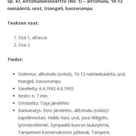
op. 47, Alttohuilukonsertto (No: 1) – alttohuilu, 10-12
nainääntä, urut, triangeli, bassorumpu
Teoksen osat:
Osa 1, attacca
Osa 2
Tiedot:
Soitinnus: alttohuilu (solisti), 10-12 naislauluääntä, urut,
triangeli, bassorumpu
Sävelletty: 6.4.1992-6.8.1992
Kesto: n. 7 min.
Omistettu: Tuija Järvilehto
Kantaesitys: Eero Järvilehto, alttohuilu (solisti)/
kapellimestari, Heikki Havi, urut, Jussi Willgrén,
lyömäsoittimet, Sympaatti-kuoron lauluryhmä,
Tampereen konservatorion juhlasali, Tampere,