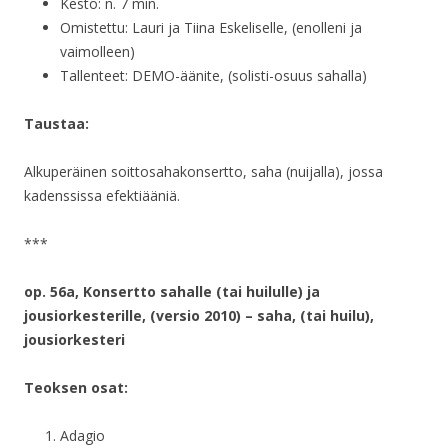
Kesto: n. 7 min.
Omistettu: Lauri ja Tiina Eskeliselle, (enolleni ja
vaimolleen)
Tallenteet: DEMO-äänite, (solisti-osuus sahalla)
Taustaa:
Alkuperäinen soittosahakonsertto, saha (nuijalla), jossa
kadenssissa efektiääniä.
***
op. 56a, Konsertto sahalle (tai huilulle) ja
jousiorkesterille, (versio 2010) – saha, (tai huilu),
jousiorkesteri
Teoksen osat:
Adagio