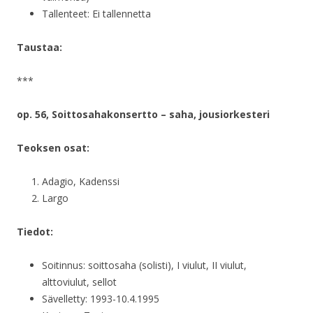
Tallenteet: Ei tallennetta
Taustaa:
***
op. 56, Soittosahakonsertto – saha, jousiorkesteri
Teoksen osat:
Adagio, Kadenssi
Largo
Tiedot:
Soitinnus: soittosaha (solisti), I viulut, II viulut,
alttoviulut, sellot
Sävelletty: 1993-10.4.1995