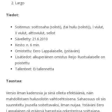
Largo
Tiedot:
Soitinnus: soittosaha (solisti), (tai huilu (solisti)), I viulut,
II viulut, alttoviulut, sellot
Sävelletty: 21.6.2010
Kesto: n. 6 min.
Omistettu: Eero Lappalaiselle, (ystäväni)
Lisätiedot: alkuperäinen omistus Reijo Ruotsalaiselle on
poistettu
Tallenteet: Ei tallennetta
Taustaa:
Versio ilman kadenssia ja siinä olleita efektiääniä, näin
mahdollistaen huilusolistin vaihtoehtoisena. Sahaosuus oli siis
suunniteltu jousella soitettavaksi, ilman nuijaa. Ystäväni Eero
Lappalainen oli eräässä harrastaja orkesterissa soittajana,