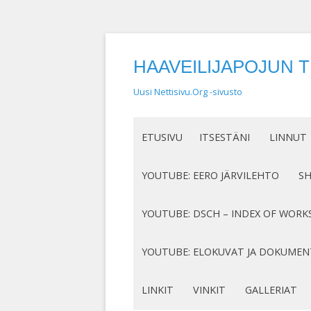
HAAVEILIJAPOJUN 
Uusi Nettisivu.Org -sivusto
ETUSIVU
ITSESTÄNI
LINNUT
NIMEN SYNTY
LINTUHA
YOUTUBE: EERO JÄRVILEHTO
S
HASSUT LEMPINIMENI
TIETOA L
SÄVELLYKSENI YOUTUBESSA
K
YOUTUBE: DSCH – INDEX OF WORK
JOTAKIN ITSESTÄNI
MY COMPOSITIONS ON YOUTUBE
K
COMPLETE LIST
YOUTUBE: ELOKUVAT JA DOKUMEN
S
MINUN SUKUJUURENI
OP. 122
N
DOKUMENTIT
LINKIT
VINKIT
GALLERIAT
RUNONI YOUTUBESSA