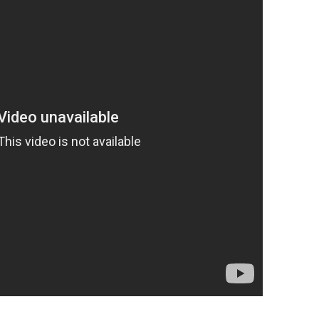
OP. 21A
OP. 18 – FILM
OP. 22
OP. 18 – MUSIC
OP. 22A
OP. 18A
OP. 22-PF
OP. 19 – PIANO
OP. 23
OP. 19 – ORCH.
OP. 20
OP. 21
OP. 21A
OP. 22
OP. 22A
OP. 22 – PIANO