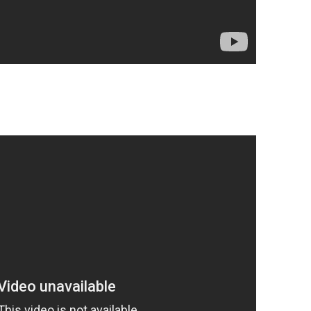
OP. 27
OP. 27A
OP. 28
OP. 29
OP. 29 – ARR. FOR SOPR. AND
PIANO
OP. 29 – ARR. FOR PIANO
OP. 30 – FILM
OP. 30A
OP. 31 – PIANO
OP. 31 – ORIG. ORCH.