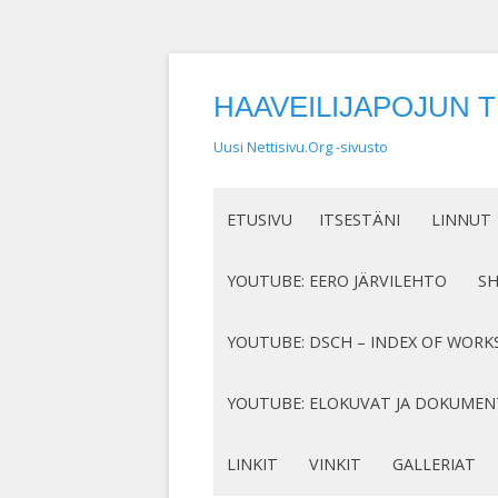
HAAVEILIJAPOJUN 
Uusi Nettisivu.Org -sivusto
ETUSIVU
ITSESTÄNI
LINNUT
NIMEN SYNTY
LINTUHA
YOUTUBE: EERO JÄRVILEHTO
S
HASSUT LEMPINIMENI
TIETOA L
SÄVELLYKSENI YOUTUBESSA
K
YOUTUBE: DSCH – INDEX OF WORK
JOTAKIN ITSESTÄNI
MY COMPOSITIONS ON YOUTUBE
K
COMPLETE LIST
YOUTUBE: ELOKUVAT JA DOKUMEN
S
MINUN SUKUJUURENI
OP. 122
N
DOKUMENTIT
LINKIT
VINKIT
GALLERIAT
RUNONI YOUTUBESSA