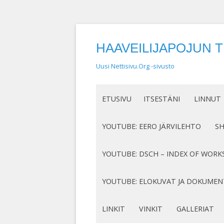
HAAVEILIJAPOJUN 
Uusi Nettisivu.Org -sivusto
ETUSIVU
ITSESTÄNI
LINNUT
NIMEN SYNTY
LINTUHA
YOUTUBE: EERO JÄRVILEHTO
S
HASSUT LEMPINIMENI
TIETOA L
SÄVELLYKSENI YOUTUBESSA
K
YOUTUBE: DSCH – INDEX OF WORK
JOTAKIN ITSESTÄNI
MY COMPOSITIONS ON YOUTUBE
K
COMPLETE LIST
YOUTUBE: ELOKUVAT JA DOKUMEN
S
MINUN SUKUJUURENI
OP. 122
N
DOKUMENTIT
LINKIT
VINKIT
GALLERIAT
RUNONI YOUTUBESSA