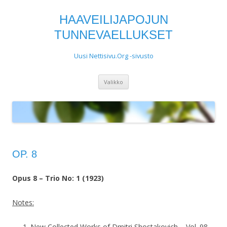
HAAVEILIJAPOJUN
TUNNEVAELLUKSET
Uusi Nettisivu.Org -sivusto
Siirry
Valikko
sisältöön
OP. 8
Opus 8 – Trio No: 1 (1923)
Notes:
New Collected Works of Dmitri Shostakovich – Vol. 98