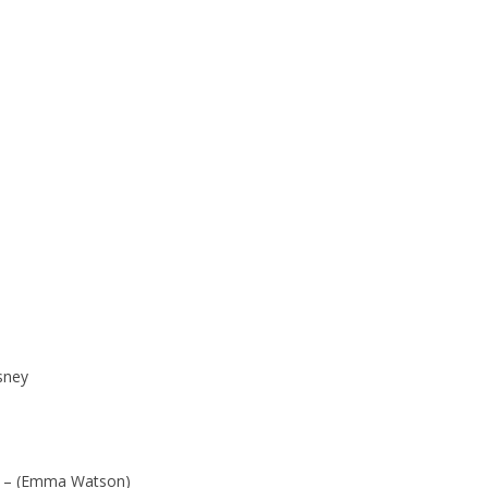
OP. 27
OP. 27A
OP. 28
OP. 29
OP. 29 – ARR. FOR SOPR. AND
PIANO
OP. 29 – ARR. FOR PIANO
OP. 30 – FILM
OP. 30A
sney
OP. 31 – PIANO
OP. 31 – ORIG. ORCH.
he – (Emma Watson)