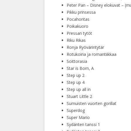
Peter Pan – Disney elokuvat – (muu
Pikku prinsessa
Pocahontas
Poikakuoro
Pressan tytöt
Riku Rikas
Ronja Ryövärintytär
Rotukoiria ja romantiikkaa
Soittorasia
Star is Born, A
Step up 2
Step up 4
Step up all in
Stuart Little 2
Sumuisten vuorten gorillat
Superdog
Super Mario
Sydänten tanssi 1