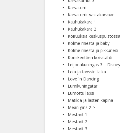
Karvakamut 3
Karvaturri
Karvaturrit vastakarvaan
Kauhukakara 1
Kauhukakara 2
Koiruuksia keskuspuistossa
Kolme miestä ja baby
Kolme miestä ja pikkuneiti
Koriskenttien koiratähti
Leijonakuningas 3 – Disney
Lola ja tanssin taika
Love ´n Dancing
Lumikuningatar
Lumottu lapsi
Matilda ja lasten kapina
Mean girls 2->
Mestarit 1
Mestarit 2
Mestarit 3