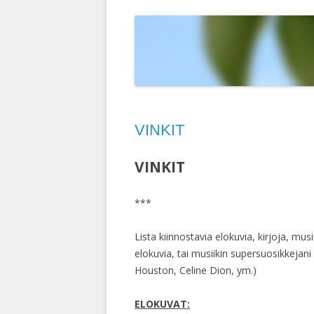
T
ELOKUVAT
MAISEMAKUVIA
LINTUIMITAATIONI YOUTUBESSA
D
HERCULE POIROT
PIPARITAIDETTA
VALOKUVIANI YOUTUBESSA
D
KEMIN LUMILIN
M
RUOTSI 2004
S
VINKIT
INTIA 2003
TURKKI 2002
VINKIT
RUOTSIN RISTEI
***
KIINA 1992
Lista kiinnostavia elokuvia, kirjoja, mus
INTIA-NEPAL 19
elokuvia, tai musiikin supersuosikkejani
Houston, Celine Dion, ym.)
ELOKUVAT: