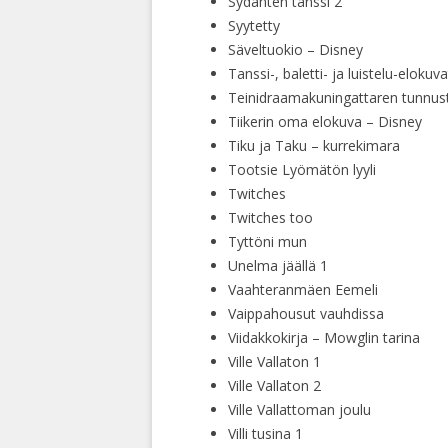
Sydänten tanssi 2
Syytetty
Säveltuokio – Disney
Tanssi-, baletti- ja luistelu-elokuva
Teinidraamakuningattaren tunnus
Tiikerin oma elokuva – Disney
Tiku ja Taku – kurrekimara
Tootsie Lyömätön lyyli
Twitches
Twitches too
Tyttöni mun
Unelma jäällä 1
Vaahteranmäen Eemeli
Vaippahousut vauhdissa
Viidakkokirja – Mowglin tarina
Ville Vallaton 1
Ville Vallaton 2
Ville Vallattoman joulu
Villi tusina 1