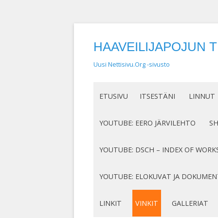
HAAVEILIJAPOJUN 
Uusi Nettisivu.Org -sivusto
ETUSIVU
ITSESTÄNI
LINNUT
NIMEN SYNTY
LINTUHA
YOUTUBE: EERO JÄRVILEHTO
S
HASSUT LEMPINIMENI
TIETOA L
SÄVELLYKSENI YOUTUBESSA
K
YOUTUBE: DSCH – INDEX OF WORK
JOTAKIN ITSESTÄNI
MY COMPOSITIONS ON YOUTUBE
K
COMPLETE LIST
YOUTUBE: ELOKUVAT JA DOKUMEN
S
MINUN SUKUJUURENI
OP. 122
N
DOKUMENTIT
LINKIT
VINKIT
GALLERIAT
RUNONI YOUTUBESSA