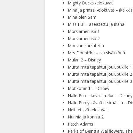
Mighty Ducks -elokuvat
Minä ja prinssi -elokuvat – (kaikki)
Minä olen Sam
Miss FBI – aseistettu ja ihana
Morsiamen isä 1
Morsiamen isä 2
Morsian karkuteillä
Mrs Doubtfire – isä sisäkkönä
Mulan 2 – Disney
Mutta mitä tapahtui joulupukille 1
Mutta mitä tapahtui joulupukille 2
Mutta mitä tapahtui joulupukille 3
Möhköfantti – Disney
Nalle Puh – kevät ja Ruu – Disney
Nalle Puh ystävää etsimässä – Di
Neiti etsivä -elokuvat
Nunnia ja konnia 2
Patch Adams
Perks of Being a Wallflowers, T