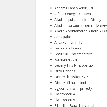
Addams Family -elokuvat
Alfa ja Omega -elokuvat
Alladin – pullon henki – Disney
Alladin – sulttaanin aarre – Disney
Alladin – voittamaton Alladin – Di
Anna palaa 3
Ansa vanhemmille
Bambi 2 – Disney
Basil hiiri – mestarietsivä
Batman 4 ever
Beverly Hills bimbopartio
Dirty Dancing
Disney -klassikot 57->
Disney -filmatisoinnit
Egyptin prinssi – piirretty
Eläintohtori 4
Eläintohtori 5
ET – The Extra-Terrestrial