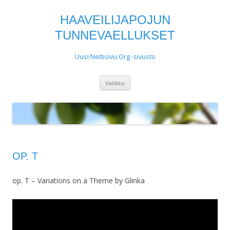
HAAVEILIJAPOJUN
TUNNEVAELLUKSET
Uusi Nettisivu.Org -sivusto
Siirry
Valikko
sisältöön
OP. T
op. T – Variations on a Theme by Glinka