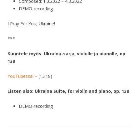
Composed: 1.3.2022 – 4.3.2022
DEMO-recording
I Pray For You, Ukraine!
***
Kuuntele myös: Ukraina-sarja, viululle ja pianolle, op.
138
YouTubessa!
– (13:18)
Listen also: Ukraina Suite, for violin and piano, op. 138
DEMO-recording