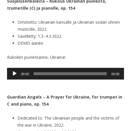
Suojelusenkeleitä – Rukous Ukrainan puolesta,
trumetille (C) ja pianolle, op. 154
Omistettu: Ukrainan kansalle ja Ukrainan sodan uhrien
muistolle, 2022
Sävelletty: 1.3.-4.3.2022
DEMO-äänite
Rukoilen puolestanne, Ukraina!
Äänitoistin
00:00
00:00
Guardian Angels – A Prayer for Ukraine, for trumpet in
C and piano, op. 154
Dedicated to: The Ukrainian people and the victims of
the war in Ukraine, 2022