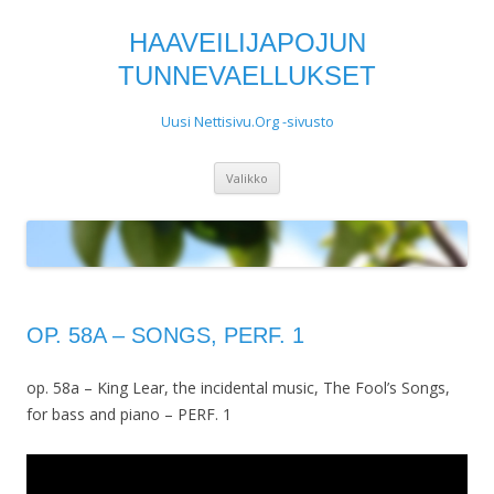
HAAVEILIJAPOJUN
TUNNEVAELLUKSET
Uusi Nettisivu.Org -sivusto
Siirry
Valikko
sisältöön
OP. 58A – SONGS, PERF. 1
op. 58a – King Lear, the incidental music, The Fool’s Songs,
for bass and piano – PERF. 1