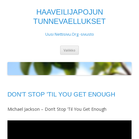
HAAVEILIJAPOJUN
TUNNEVAELLUKSET
Uusi Nettisivu.Org -sivusto
Siirry
Valikko
sisältöön
DON’T STOP ’TIL YOU GET ENOUGH
Michael Jackson – Don’t Stop ’Til You Get Enough