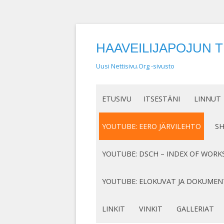
HAAVEILIJAPOJUN 
Uusi Nettisivu.Org -sivusto
ETUSIVU
ITSESTÄNI
LINNUT
NIMEN SYNTY
LINTUHA
YOUTUBE: EERO JÄRVILEHTO
S
HASSUT LEMPINIMENI
TIETOA L
SÄVELLYKSENI YOUTUBESSA
K
YOUTUBE: DSCH – INDEX OF WORK
JOTAKIN ITSESTÄNI
MY COMPOSITIONS ON YOUTUBE
K
COMPLETE LIST
YOUTUBE: ELOKUVAT JA DOKUMEN
S
MINUN SUKUJUURENI
OP. 122
N
DOKUMENTIT
LINKIT
VINKIT
GALLERIAT
RUNONI YOUTUBESSA