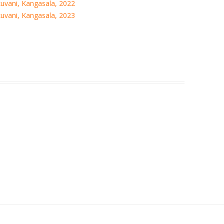
uvani, Kangasala, 2022
OP. 10
RAKKAUSRUNO 3.
SUKUPUU – TAUNO
uvani, Kangasala, 2023
OP. 15
OP. 11
SUKUPUU – TAUNO
OP. 15A
OP. 11 – ARR.
OP. 16
OP. 12
OP. 17
OP. 13
OP. 18
OP. 14
OP. 18A
OP. 15
OP. 19
OP. 15A
OP. 19A
OP. 15 – ARR.
OP. 20
OP. 16
OP. 21
OP. 17