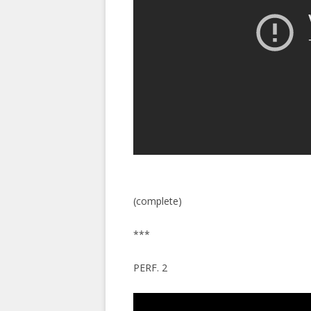
(complete)
***
PERF. 2