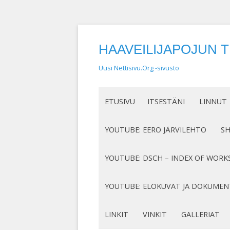
HAAVEILIJAPOJUN 
Uusi Nettisivu.Org -sivusto
ETUSIVU
ITSESTÄNI
LINNUT
NIMEN SYNTY
LINTUHA
YOUTUBE: EERO JÄRVILEHTO
S
HASSUT LEMPINIMENI
TIETOA L
SÄVELLYKSENI YOUTUBESSA
K
YOUTUBE: DSCH – INDEX OF WORK
JOTAKIN ITSESTÄNI
MY COMPOSITIONS ON YOUTUBE
K
COMPLETE LIST
YOUTUBE: ELOKUVAT JA DOKUMEN
S
MINUN SUKUJUURENI
OP. 122
N
DOKUMENTIT
LINKIT
VINKIT
GALLERIAT
RUNONI YOUTUBESSA