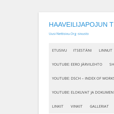
HAAVEILIJAPOJUN 
Uusi Nettisivu.Org -sivusto
ETUSIVU
ITSESTÄNI
LINNUT
NIMEN SYNTY
LINTUHA
YOUTUBE: EERO JÄRVILEHTO
S
HASSUT LEMPINIMENI
TIETOA L
SÄVELLYKSENI YOUTUBESSA
K
YOUTUBE: DSCH – INDEX OF WORK
JOTAKIN ITSESTÄNI
MY COMPOSITIONS ON YOUTUBE
K
COMPLETE LIST
YOUTUBE: ELOKUVAT JA DOKUMEN
S
MINUN SUKUJUURENI
OP. 122
N
DOKUMENTIT
LINKIT
VINKIT
GALLERIAT
RUNONI YOUTUBESSA