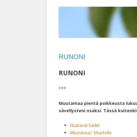
T
ELOKUVAT
MAISEMAKUVIA
LINTUIMITAATIONI YOUTUBESSA
D
HERCULE POIROT
PIPARITAIDETTA
VALOKUVIANI YOUTUBESSA
D
KEMIN LUMILIN
M
RUOTSI 2004
S
RUNONI
INTIA 2003
TURKKI 2002
RUNONI
RUOTSIN RISTEI
***
KIINA 1992
Muutamaa pientä poikkeusta luku
INTIA-NEPAL 19
sävellysteni osaksi. Tässä kuitenkin
Huutavat kädet
Alkurukous: Muistolle