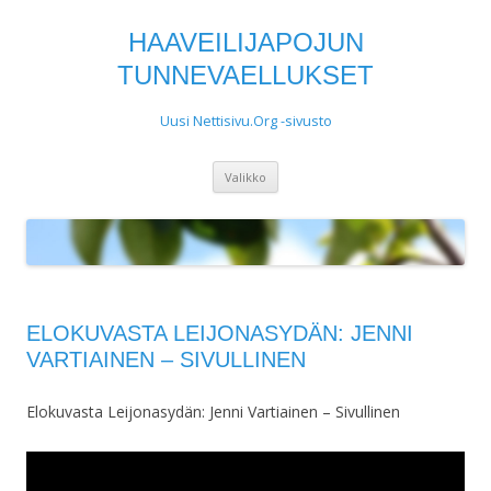
HAAVEILIJAPOJUN
TUNNEVAELLUKSET
Uusi Nettisivu.Org -sivusto
Siirry
Valikko
sisältöön
ELOKUVASTA LEIJONASYDÄN: JENNI
VARTIAINEN – SIVULLINEN
Elokuvasta Leijonasydän: Jenni Vartiainen – Sivullinen