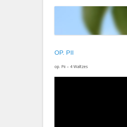
T
ELOKUVAT
MAISEMAKUVIA
LINTUIMITAATIONI YOUTUBESSA
D
HERCULE POIROT
PIPARITAIDETTA
VALOKUVIANI YOUTUBESSA
D
KEMIN LUMILIN
M
RUOTSI 2004
S
OP. PII
INTIA 2003
TURKKI 2002
op. Pii – 4 Waltzes
RUOTSIN RISTEI
KIINA 1992
INTIA-NEPAL 19