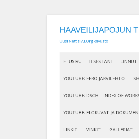
HAAVEILIJAPOJUN 
Uusi Nettisivu.Org -sivusto
ETUSIVU
ITSESTÄNI
LINNUT
NIMEN SYNTY
LINTUHA
YOUTUBE: EERO JÄRVILEHTO
S
HASSUT LEMPINIMENI
TIETOA L
SÄVELLYKSENI YOUTUBESSA
K
YOUTUBE: DSCH – INDEX OF WORK
JOTAKIN ITSESTÄNI
MY COMPOSITIONS ON YOUTUBE
K
COMPLETE LIST
YOUTUBE: ELOKUVAT JA DOKUMEN
S
MINUN SUKUJUURENI
OP. 122
N
DOKUMENTIT
LINKIT
VINKIT
GALLERIAT
RUNONI YOUTUBESSA