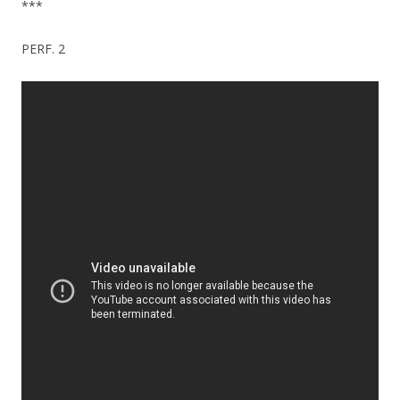
***
PERF. 2