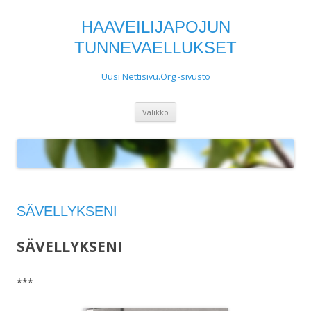
HAAVEILIJAPOJUN
TUNNEVAELLUKSET
Uusi Nettisivu.Org -sivusto
Siirry
Valikko
sisältöön
SÄVELLYKSENI
SÄVELLYKSENI
***