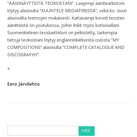
”ÄÄNINÄYTTEITÄ TEOKSISTANI”. Laajempi äänitearkistoni
löytyy alasivulta ”KUUNTELE MEDIAFIRESSÄ”, sekä ko. sivun
alasivuilta teemojen mukaisesti. Kattavampi koonti teosten
äänitteistä on youtubessa, joihin linkit myös kotisivuillani.
Suomenkielinen teosluetteloni on pelkistetty, tarkempia
tietoja teoksistani löytyy englanninkielisestä osiosta ”MY
COMPOSITIONS” alasivulta ”COMPLETE CATALOGUE AND
DISCOGRAPHY”
*
Eero Järvilehto
Haku: