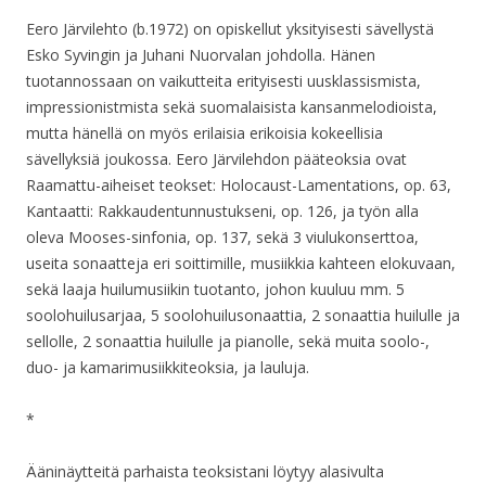
Eero Järvilehto (b.1972) on opiskellut yksityisesti sävellystä
Esko Syvingin ja Juhani Nuorvalan johdolla. Hänen
tuotannossaan on vaikutteita erityisesti uusklassismista,
impressionistmista sekä suomalaisista kansanmelodioista,
mutta hänellä on myös erilaisia erikoisia kokeellisia
sävellyksiä joukossa. Eero Järvilehdon pääteoksia ovat
Raamattu-aiheiset teokset: Holocaust-Lamentations, op. 63,
Kantaatti: Rakkaudentunnustukseni, op. 126, ja työn alla
oleva Mooses-sinfonia, op. 137, sekä 3 viulukonserttoa,
useita sonaatteja eri soittimille, musiikkia kahteen elokuvaan,
sekä laaja huilumusiikin tuotanto, johon kuuluu mm. 5
soolohuilusarjaa, 5 soolohuilusonaattia, 2 sonaattia huilulle ja
sellolle, 2 sonaattia huilulle ja pianolle, sekä muita soolo-,
duo- ja kamarimusiikkiteoksia, ja lauluja.
*
Ääninäytteitä parhaista teoksistani löytyy alasivulta