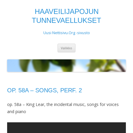
HAAVEILIJAPOJUN
TUNNEVAELLUKSET
Uusi Nettisivu.Org -sivusto
Siirry
Valikko
sisältöön
OP. 58A – SONGS, PERF. 2
op. 58a – King Lear, the incidental music, songs for voices
and piano