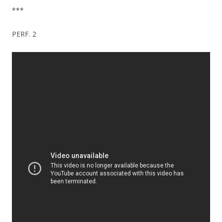
***
PERF. 2