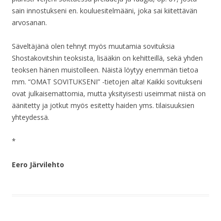
sain innostukseni en. kouluesitelmääni, joka sai kiitettävän
arvosanan.
Säveltäjänä olen tehnyt myös muutamia sovituksia
Shostakovitshin teoksista, lisääkin on kehitteillä, sekä yhden
teoksen hänen muistolleen. Näistä löytyy enemmän tietoa
mm. “OMAT SOVITUKSENI” -tietojen alta! Kaikki sovitukseni
ovat julkaisemattomia, mutta yksityisesti useimmat niistä on
äänitetty ja jotkut myös esitetty haiden yms. tilaisuuksien
yhteydessä.
*
Eero Järvilehto