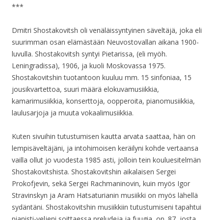
***
Dmitri Shostakovitsh oli venäläissyntyinen säveltäjä, joka eli
suurimman osan elämästään Neuvostovallan aikana 1900-
luvulla. Shostakovitsh syntyi Pietarissa, (eli myöh.
Leningradissa), 1906, ja kuoli Moskovassa 1975.
Shostakovitshin tuotantoon kuuluu mm. 15 sinfoniaa, 15
jousikvartettoa, suuri määrä elokuvamusiikkia,
kamarimusiikkia, konserttoja, oopperoita, pianomusiikkia,
laulusarjoja ja muuta vokaalimusiikkia.
Kuten sivuihin tutustumisen kautta arvata saattaa, hän on
lempisäveltäjäni, ja intohimoisen keräilyni kohde vertaansa
vailla ollut jo vuodesta 1985 asti, jolloin tein kouluesitelmän
Shostakovitshista. Shostakovitshin aikalaisen Sergei
Prokofjevin, sekä Sergei Rachmaninovin, kuin myös Igor
Stravinskyn ja Aram Hatsaturianin musiikki on myös lähellä
sydäntäni. Shostakovitshin musiikkiin tutustumiseni tapahtui
pianisti-veljeni soittaessa preludeja ja fuugia, op. 87, josta