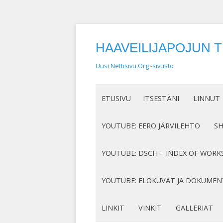
HAAVEILIJAPOJUN 
Uusi Nettisivu.Org -sivusto
ETUSIVU
ITSESTÄNI
LINNUT
NIMEN SYNTY
LINTUHA
YOUTUBE: EERO JÄRVILEHTO
S
HASSUT LEMPINIMENI
TIETOA L
SÄVELLYKSENI YOUTUBESSA
K
YOUTUBE: DSCH – INDEX OF WORK
JOTAKIN ITSESTÄNI
MY COMPOSITIONS ON YOUTUBE
K
COMPLETE LIST
YOUTUBE: ELOKUVAT JA DOKUMEN
S
MINUN SUKUJUURENI
OP. 122
N
DOKUMENTIT
LINKIT
VINKIT
GALLERIAT
RUNONI YOUTUBESSA