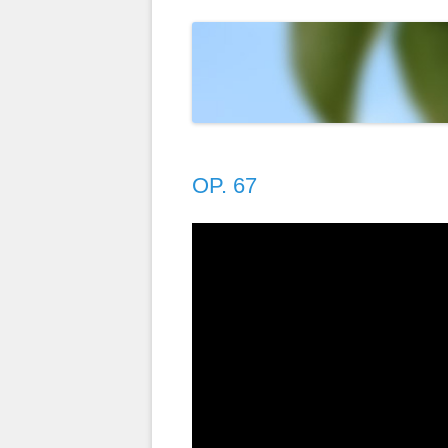
T
ELOKUVAT
MAISEMAKUVIA
LINTUIMITAATIONI YOUTUBESSA
D
HERCULE POIROT
PIPARITAIDETTA
VALOKUVIANI YOUTUBESSA
D
KEMIN LUMILIN
M
RUOTSI 2004
S
OP. 67
INTIA 2003
TURKKI 2002
RUOTSIN RISTEI
KIINA 1992
INTIA-NEPAL 19