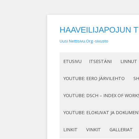
HAAVEILIJAPOJUN 
Uusi Nettisivu.Org -sivusto
ETUSIVU
ITSESTÄNI
LINNUT
NIMEN SYNTY
LINTUHA
YOUTUBE: EERO JÄRVILEHTO
S
HASSUT LEMPINIMENI
TIETOA L
SÄVELLYKSENI YOUTUBESSA
K
YOUTUBE: DSCH – INDEX OF WORK
JOTAKIN ITSESTÄNI
MY COMPOSITIONS ON YOUTUBE
K
COMPLETE LIST
YOUTUBE: ELOKUVAT JA DOKUMEN
S
MINUN SUKUJUURENI
OP. 122
N
DOKUMENTIT
LINKIT
VINKIT
GALLERIAT
RUNONI YOUTUBESSA