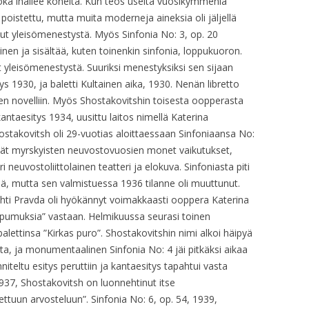
, joka ihailee koneita. Kun teos useita vuosikymmeniä
 poistettu, mutta muita moderneja aineksia oli jäljellä
OP. 23
anut yleisömenestystä. Myös Sinfonia No: 3, op. 20
nen ja sisältää, kuten toinenkin sinfonia, loppukuoron.
OP. 24
 yleisömenestystä. Suuriksi menestyksiksi sen sijaan
OP. 25
1930, ja baletti Kultainen aika, 1930. Nenän libretto
n novelliin. Myös Shostakovitshin toisesta oopperasta
OP. 26 – FILM
ntaesitys 1934, uusittu laitos nimellä Katerina
hostakovitsh oli 29-vuotias aloittaessaan Sinfoniaansa No:
OP. 26 – MUSIC, PERF. 1/1
tivät myrskyisten neuvostovuosien monet vaikutukset,
neuvostoliittolainen teatteri ja elokuva. Sinfoniasta piti
OP. 26 – MUSIC, PERF. 1/2
ä, mutta sen valmistuessa 1936 tilanne oli muuttunut.
OP. 26 – MUSIC, PERF. 2/1
 Pravda oli hyökännyt voimakkaasti ooppera Katerina
taipumuksia” vastaan. Helmikuussa seurasi toinen
OP. 26 – MUSIC, PERF. 2/2
alettinsa ”Kirkas puro”. Shostakovitshin nimi alkoi häipyä
a, ja monumentaalinen Sinfonia No: 4 jäi pitkäksi aikaa
OP. 26 – THEREMIN
iteltu esitys peruttiin ja kantaesitys tapahtui vasta
937, Shostakovitsh on luonnehtinut itse
OP. 26A
ettuun arvosteluun”. Sinfonia No: 6, op. 54, 1939,