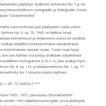
OP. 31A – ARR. ORCH. PERF. 1
aisteluiden päätyttyä. Virallisesti sinfonioita No: 7 ja No:
sina Neuvostoliittoon Leningradiin ja Stalingradiin Toisen
OP. 31A – ARR. ORCH. PERF. 2
taan ”Sotasinfonioiksi”.
OP. 32 – PROD. 1932, PAGE 1
emättä voitonsinfoniaa juuri päättyneen sodan voiton
OP. 32 – PROD. 1932, PAGE 2
: Sinfonia No: 9, op. 70, 1945, on leikkisä, kevyt,
noastaan kolmannessa ja neljännessä osassa on surullisia
OP. 32 – PROD. 1932, PAGE 3
3 sisältää tekijälleen luonteenomaisia vastakohtaisia
 sen ensimmäiseen laveaan osaan. Toisen osan hurja
OP. 32 – PROD. 1954
 kun taas kolmas osa tuntuu sisältävän subjektiivisia
OP. 32 – FRAGMENTS
in musiikillinen monogrammi D-Es-C-H, joka sisältyy myös
ttoon No: 8, op. 110, ja Viulukonserttoon No: 1, op. 77.
OP. 32 – SONG
konsertosta No: 1 toisesta osasta näytteen:
OP. 32A – PERF. 1
 1, OP. 77, OSASTA 2.***
OP. 32A – PERF. 2
 ”Vuosi 1905″, 1957, joka kuuluu Shostakovitshin
OP. 32 – PIANO
n vuoden 1905 vallankumousta tyyliin, jossa yhdistyvät