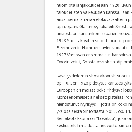
huomiota lahjakkuudellaan. 1920-luvun 
taloudellisten vaikeuksien kanssa. Isän
ansaitsemalla rahaa elokuvateatterin p
opintojaan. Glazunov, joka piti Shostak
ansiostaan kansankomissaarien neuvosto
1923 Shostakovitsh suoritti pianodiplomi
Beethovenin Hammerklavier-sonaatin. Näi
1927 Varsovan ensimmäisiin kansainväl
Oborin voitti, Shostakovitsh sai diplomi
Sävellysdiplomin Shostakovitsh suoritti
op. 10. Sen 1926 pidetystä kantaesitykse
Euroopan eri maissa sekä Yhdysvalloissa
luonteenomaiset ainekset: pisteliäs iron
hienostunut lyyrisyys – jotka on koko h
yksiosaisesta Sinfoniasta No: 2, op. 14
Sen alaotsikkona on ”Lokakuu”, joka on
keskusteluihin aidosta neuvosto-sinfonia