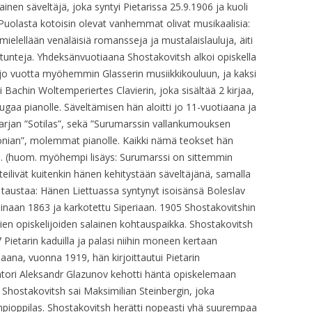
OP. 10
inen säveltäjä, joka syntyi Pietarissa 25.9.1906 ja kuoli
RAKKAUSRUNO 3.
SUKUPUU – TAUNO
uolasta kotoisin olevat vanhemmat olivat musikaalisia:
OP. 15
OP. 11
 mielellään venäläisiä romansseja ja mustalaislauluja, äiti
SUKUPUU – TAUNO
OP. 15A
otunteja. Yhdeksänvuotiaana Shostakovitsh alkoi opiskella
OP. 11 – ARR.
i jo vuotta myöhemmin Glasserin musiikkikouluun, ja kaksi
OP. 16
achin Woltemperiertes Clavierin, joka sisältää 2 kirjaa,
OP. 12
gaa pianolle. Säveltämisen hän aloitti jo 11-vuotiaana ja
OP. 17
OP. 13
arjan ”Sotilas”, sekä ”Surumarssin vallankumouksen
fonian”, molemmat pianolle. Kaikki nämä teokset hän
OP. 18
OP. 14
 (huom. myöhempi lisäys: Surumarssi on sittemmin
OP. 18A
nteilivät kuitenkin hänen kehitystään säveltäjänä, samalla
OP. 15
taustaa: Hänen Liettuassa syntynyt isoisänsä Boleslav
OP. 19
pinaan 1863 ja karkotettu Siperiaan. 1905 Shostakovitshin
OP. 15A
tavien opiskelijoiden salainen kohtauspaikka. Shostakovitsh
OP. 19A
OP. 15 – ARR.
ietarin kaduilla ja palasi niihin moneen kertaan
iaana, vuonna 1919, hän kirjoittautui Pietarin
OP. 20
OP. 16
ehtori Aleksandr Glazunov kehotti häntä opiskelemaan
OP. 21
hostakovitsh sai Maksimilian Steinbergin, joka
OP. 17
empioppilas. Shostakovitsh herätti nopeasti yhä suurempaa