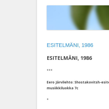
T
ELOKUVAT
MAISEMAKUVIA
LINTUIMITAATIONI YOUTUBESSA
D
HERCULE POIROT
PIPARITAIDETTA
VALOKUVIANI YOUTUBESSA
D
KEMIN LUMILIN
M
RUOTSI 2004
S
ESITELMÄNI, 1986
INTIA 2003
TURKKI 2002
ESITELMÄNI, 1986
RUOTSIN RISTEI
***
KIINA 1992
Eero Järvilehto: Shostakovitsh-esi
INTIA-NEPAL 19
musiikkiluokka 7c
*