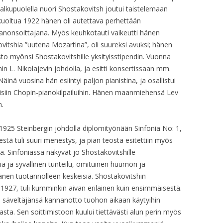
OP. 21A
alkupuolella nuori Shostakovitsh joutui taistelemaan
OP. 18 – FILM
 kuoltua 1922 hänen oli autettava perhettään
OP. 22
OP. 18 – MUSIC
ianonsoittajana. Myös keuhkotauti vaikeutti hänen
ovitshia ”uutena Mozartina”, oli suureksi avuksi; hänen
OP. 22A
OP. 18A
 myönsi Shostakovitshille yksityisstipendin. Vuonna
OP. 22-PF
n L. Nikolajevin johdolla, ja esitti konsertissaan mm.
OP. 19 – PIANO
nä vuosina hän esiintyi paljon pianistina, ja osallistui
OP. 23
isiin Chopin-pianokilpailuihin. Hänen maanmiehensä Lev
OP. 19 – ORCH.
n.
OP. 20
 1925 Steinbergin johdolla diplomityönään Sinfonia No: 1,
OP. 21
stä tuli suuri menestys, ja pian teosta esitettiin myös
. Sinfoniassa näkyvät jo Shostakovitshille
OP. 21A
ia ja syvällinen tunteilu, omituinen huumori ja
änen tuotannolleen keskeisiä. Shostakovitshin
OP. 22
, 1927, tuli kumminkin aivan erilainen kuin ensimmäisestä.
OP. 22A
 säveltäjänsä kannanotto tuohon aikaan käytyihin
sta. Sen soittimistoon kuului tiettävästi alun perin myös
OP. 22 – PIANO