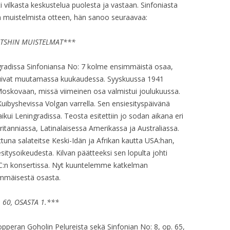
OP. 27
i vilkasta keskustelua puolesta ja vastaan. Sinfoniasta
hin muistelmista otteen, hän sanoo seuraavaa:
OP. 27A
ITSHIN MUISTELMAT***
OP. 28
ingradissa Sinfoniansa No: 7 kolme ensimmäistä osaa,
OP. 29
stuivat muutamassa kuukaudessa. Syyskuussa 1941
OP. 29 – ARR. FOR SOPR. AND
Moskovaan, missä viimeinen osa valmistui joulukuussa.
PIANO
Kuibyshevissa Volgan varrella. Sen ensiesityspäivänä
aikui Leningradissa. Teosta esitettiin jo sodan aikana eri
OP. 29 – ARR. FOR PIANO
ritanniassa, Latinalaisessa Amerikassa ja Australiassa.
ttuna salateitse Keski-Idän ja Afrikan kautta USA:han,
OP. 30 – FILM
esitysoikeudesta. Kilvan päätteeksi sen lopulta johti
C:n konsertissa. Nyt kuuntelemme katkelman
OP. 30A
immäisestä osasta.
OP. 31 – PIANO
 60, OSASTA 1.***
OP. 31 – ORIG. ORCH.
pperan Goholin Pelureista sekä Sinfonian No: 8, op. 65,