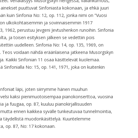
rteet: venäläisyys Musorgskyn hengessä, vallankumous,
OP. 33 – FILM
ainekset puuttuvat Sinfoniasta kokonaan, ja ehkä juuri
n kuin Sinfonia No: 12, op. 112, jonka nimi on ”Vuosi
OP. 33 – MUSIC
aljon ulkokohtaisemmin ja sovinnaisemmin 1917
3, 1962, perustuu Jevgeni Jevtushenkon runoihin. Sinfonia
OP. 33 – SONG
holta, ja toisen esityksen jälkeen se vedettiin pois
OP. 33 – ARR.
itettiin uudelleen. Sinfonia No: 14, op. 135, 1969, on
le. Teos voidaan nähdä eräänlaisena jatkeena Musorgskyn
OP. 34
ja. Kaikki Sinfonian 11 osaa käsittelevät kuolemaa.
lä Sinfonialla No: 15, op. 141, 1971, joka on kuitenkin
OP. 34 – ARR.
OP. 35
nfoniat läpi, joten siirrymme hänen muuhun
OP. 35 – TRANSC.
ävelsi kaksi pienimuotoisempaa pianokonserttoa, vuosina
a ja fuugaa, op. 87, kuuluu pianokirjallisuuden
OP. 35 – ARR.
a, mutta ennen kaikkea syvälle tunkeutuvaa tunnelmointia,
a ja täydellistä muodonkäsittelyä. Kuuntelemme
OP. 36 – FILM
ta, op. 87, No: 17 kokonaan.
OP. 36A