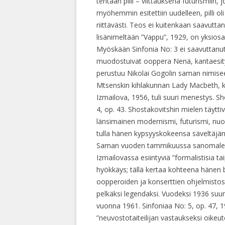
tehtaan pilli – viittauksena futurismiin
myöhemmin esitettiin uudelleen, pilli oli
riittävästi. Teos ei kuitenkaan saavutt
lisänimeltään ”Vappu”, 1929, on yksiosai
Myöskään Sinfonia No: 3 ei saavuttanut
muodostuivat ooppera Nenä, kantaesitys 
perustuu Nikolai Gogolin saman nimisee
Mtsenskin kihlakunnan Lady Macbeth, ka
Izmailova, 1956, tuli suuri menestys. S
4, op. 43. Shostakovitshin mielen täyt
länsimainen modernismi, futurismi, nuori 
tulla hänen kypsyyskokeensa säveltäjän
Saman vuoden tammikuussa sanomalehti
Izmailovassa esiintyviä ”formalistisia 
hyökkäys; tällä kertaa kohteena hänen b
oopperoiden ja konserttien ohjelmistost
pelkäksi legendaksi. Vuodeksi 1936 suunn
vuonna 1961. Sinfoniaa No: 5, op. 47, 1
”neuvostotaiteilijan vastaukseksi oikeut