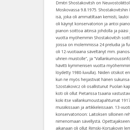
Dmitri Shostakovitsh on Neuvostoliittola
Moskovassa 9.8.1975. Shostakovitshin P
isä, joka oli ammatiltaan kemisti, lauloi
oli käynyt konservatorion ja antoi pian
pianon soittoa äitinsä johdolla ja pääs
vuotta myöhemmin Shostakovitsh soitti B
joissa on molemmissa 24 preludia ja fuu
oli 12-vuotiaana säveltänyt mm. pianos
uhrien muistolle”, ja ”Vallankumoussin
hävitti kymmenisen vuotta myöhemmin.
löydetty 1980-luvulla). Niiden otsikot e
kun ne myös heijastivat hänen sukunsa 
Szostakovicz oli osallistunut Puolan ka
koti oli ollut Pietarissa tsaaria vastus
koki itse vallankumoustapahtumat 1917 P
musiikissaan ja artikkeleissaan. 13-vuot
konservatorioon: Laitoksen silloinen r
nimenomaan sävellystä. Opettajakseen S
aikanaan oli ollut Rimski-Korsakovin l