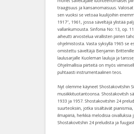
monet säveltäjälle luonteenomaiset pii
traagisuus ja kansanomaisuus. Valoisat 
sen vuoksi se vetoaa kuulijoihin enemmä
1917″, 1961, jossa säveltäjä ylistää p
vallankumousta. Sinfonia No: 13, op. 11
aiheutti arvostelua virallisten piirien ta
ohjelmistosta. Vasta syksyllä 1965 se es
omistettu säveltäjä Benjamin Brittenil
laulusarjalle Kuoleman lauluja ja tansse
Ohjelmallisia piirteitä on myös viimeisel
puhtaasti instrumentaalinen teos.
Nyt olemme käyneet Shostakovitshin Si
musiikkituotantoonsa. Shostakovitsh s
1933 ja 1957. Shostakovitshin 24 preludi
suurteoksiin, jotka sisältävät pianismi
ilmapiiriä, herkkiä melodisia oivalluksi
Shostakovitshin 24 preludista ja fuugas