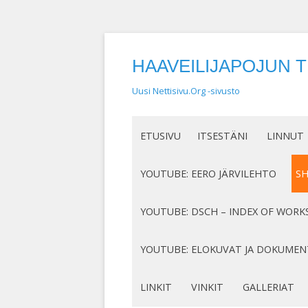
HAAVEILIJAPOJUN 
Uusi Nettisivu.Org -sivusto
ETUSIVU
ITSESTÄNI
LINNUT
NIMEN SYNTY
LINTUHA
YOUTUBE: EERO JÄRVILEHTO
S
HASSUT LEMPINIMENI
TIETOA L
SÄVELLYKSENI YOUTUBESSA
K
YOUTUBE: DSCH – INDEX OF WORK
JOTAKIN ITSESTÄNI
MY COMPOSITIONS ON YOUTUBE
K
COMPLETE LIST
YOUTUBE: ELOKUVAT JA DOKUMEN
S
MINUN SUKUJUURENI
OP. 122
N
DOKUMENTIT
LINKIT
VINKIT
GALLERIAT
RUNONI YOUTUBESSA