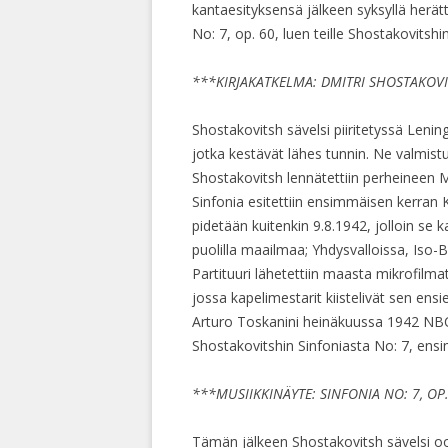
kantaesityksensä jälkeen syksyllä herätt
No: 7, op. 60, luen teille Shostakovits
***KIRJAKATKELMA: DMITRI SHOSTAKOV
Shostakovitsh sävelsi piiritetyssä Len
jotka kestävät lähes tunnin. Ne valmi
Shostakovitsh lennätettiin perheineen 
Sinfonia esitettiin ensimmäisen kerran 
pidetään kuitenkin 9.8.1942, jolloin se k
puolilla maailmaa; Yhdysvalloissa, Iso-B
Partituuri lähetettiin maasta mikrofilma
jossa kapelimestarit kiistelivät sen ensi
Arturo Toskanini heinäkuussa 1942 NB
Shostakovitshin Sinfoniasta No: 7, ens
***MUSIIKKINÄYTE: SINFONIA NO: 7, OP.
Tämän jälkeen Shostakovitsh sävelsi oo