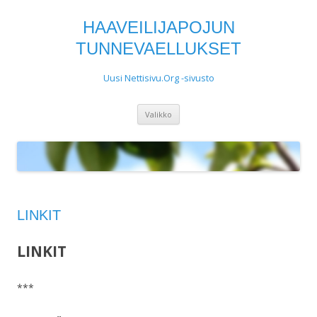
HAAVEILIJAPOJUN
TUNNEVAELLUKSET
Uusi Nettisivu.Org -sivusto
Siirry
Valikko
sisältöön
LINKIT
LINKIT
***