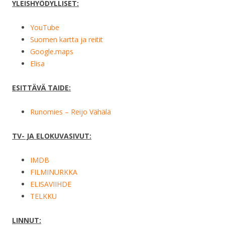
YLEISHYÖDYLLISET:
YouTube
Suomen kartta ja reitit
Google.maps
Elisa
ESITTÄVÄ TAIDE:
Runomies – Reijo Vähälä
TV- JA ELOKUVASIVUT:
IMDB
FILMINURKKA
ELISAVIIHDE
TELKKU
LINNUT: