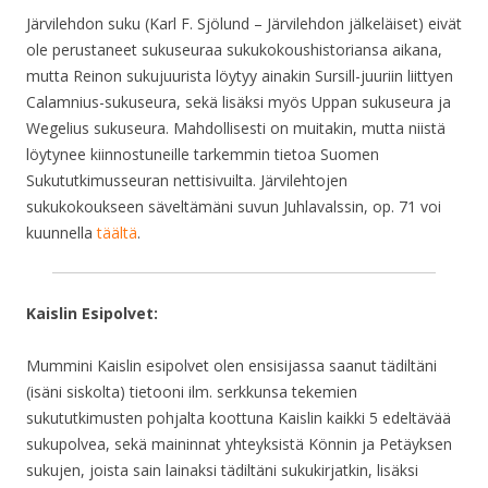
Järvilehdon suku (Karl F. Sjölund – Järvilehdon jälkeläiset) eivät
ole perustaneet sukuseuraa sukukokoushistoriansa aikana,
mutta Reinon sukujuurista löytyy ainakin Sursill-juuriin liittyen
Calamnius-sukuseura, sekä lisäksi myös Uppan sukuseura ja
Wegelius sukuseura. Mahdollisesti on muitakin, mutta niistä
löytynee kiinnostuneille tarkemmin tietoa Suomen
Sukututkimusseuran nettisivuilta. Järvilehtojen
sukukokoukseen säveltämäni suvun Juhlavalssin, op. 71 voi
kuunnella
täältä
.
Kaislin Esipolvet:
Mummini Kaislin esipolvet olen ensisijassa saanut tädiltäni
(isäni siskolta) tietooni ilm. serkkunsa tekemien
sukututkimusten pohjalta koottuna Kaislin kaikki 5 edeltävää
sukupolvea, sekä maininnat yhteyksistä Könnin ja Petäyksen
sukujen, joista sain lainaksi tädiltäni sukukirjatkin, lisäksi