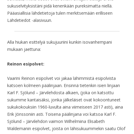
sukuselvityksistäni pidä kenenkään pureksimatta niellä.
Pääasiallisia lähdetietoja tulen merkitsemään erilliseen
Lähdetiedot -alasivuun.
Alla hiukan esittelyä sukujuuriini kunkin isovanhempani
mukaan jaettuna:
Reinon esipolvet:
Vaarini Reinon esipolvet voi jakaa lähimmistä esipolvista
katsoen kolmeen päälinjaan. Ensinnä tietenkin isien linjaan
Karl F. Sjölund – Järvilehdosta alkaen, (joka on katsottu
sukumme kantaisäksi, jonka jälkeläiset ovat kokoontuneet
sukukokouksiin 1960-luvulta aina viimeiseen 2017 asti), aina
Erik Jönssoniin asti. Toisena päälinjana voi katsoa Karl F.
Sjölund – Järvilehdon vaimon Wilhelmiina Elisabeth
Waldemanin esipolvet, joista on lähisukuummekin saatu Olof