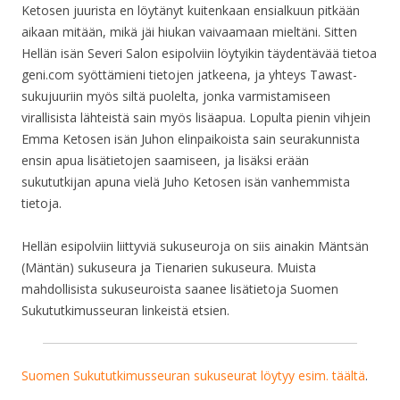
Ketosen juurista en löytänyt kuitenkaan ensialkuun pitkään
aikaan mitään, mikä jäi hiukan vaivaamaan mieltäni. Sitten
Hellän isän Severi Salon esipolviin löytyikin täydentävää tietoa
geni.com syöttämieni tietojen jatkeena, ja yhteys Tawast-
sukujuuriin myös siltä puolelta, jonka varmistamiseen
virallisista lähteistä sain myös lisäapua. Lopulta pienin vihjein
Emma Ketosen isän Juhon elinpaikoista sain seurakunnista
ensin apua lisätietojen saamiseen, ja lisäksi erään
sukututkijan apuna vielä Juho Ketosen isän vanhemmista
tietoja.
Hellän esipolviin liittyviä sukuseuroja on siis ainakin Mäntsän
(Mäntän) sukuseura ja Tienarien sukuseura. Muista
mahdollisista sukuseuroista saanee lisätietoja Suomen
Sukututkimusseuran linkeistä etsien.
Suomen Sukututkimusseuran sukuseurat löytyy esim. täältä
.