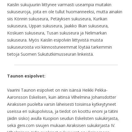
Kaislin sukujuuriin liittynee varmasti useampia muitakin
sukuseuroja, joita en ole tullut huomanneeksi, mutta ainakin
siis Könnin sukuseura, Petäyksen sukuseura, Kurikan
sukuseura, Uppan sukuseura, Jaakko Ilkan sukuseura,
Koskuen sukuseura, Tusan sukuseura ja Nelimarkan
sukuseura. Myös Kaislin esipolviin liittyvistä muista
sukuseuroista voi kiinnostuneemmat löytää tarkemmin
tietoja Suomen Sukututkimusseuran linkeistä.
Taunon esipolvet:
Vaarini Taunon esipolvet on niin isänsä Heikki Pekka-
Aaronsson Eskelisen, kuin äitinsä Vilhelmina Johansdotter
Airaksisen puolelta varsin läheisesti toisiinsa kytkeytyneet
useissa eri sukupolvissa, ja tiedot on koottu enoni ja tätini
(äidin sisko) avulla Kuopion seudun Eskelisten sukukirjasta,
sekä geni.com sivujen mukaan Airaksisen sukukirjasta IV.