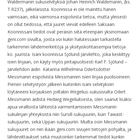
Waldermanin sukuselvityksiä Johan Heinrich Waldemanin, (ks.
T.R237), jälkeläisistä. Koonnissa ei ole mainittu hänen
vaimoaan, eikä vaimonsa esipolvista tietoa, mutta yleisesti
on ollut tiedossa, että juuret vievät edelleen Saksaan.
Koonnissani tiedot ovat peräisin siitä eteenpäin yksinomaan
geni.com sivuilta, joista voi kukin halutessaan tarkastella
tarkemmin lähdemerkintöjä ja yksityiskohtaisempia tietoja
ko. juurista. Isäni koonnissa Sjölund-Järvilehto, joka keskittyy
isien linjaan, on käyty myös pintapuolisesti Karl F. Sjölund –
Järvilehdon äidin Katarina Wilhelmina Odertsdotter
Messmanin esipolvista Messmanien isien linjaa puolisoineen.
Pienen selvitystyön jälkeen kuitenkin isäni selvityksiin
löytäneeni korjauksen joiltakin Wegelius-sukusivuilta Odert
Messmanin äidistä Hedwig Wegeliuksesta, olen saanut lisäksi
apua virallisista lähteistä varmentamiseen Messmanin
sukulinjan yhteyksistä niin Sursill-sukujuuriin, kuin Tawast-
sukujuuriin, sekä Uppan sukujuuriin. Muilta osin Messmanin
sukujuuret on niin ikään geni.com sivujen tietojen pohjalta, ja
lähdeviittaukset sekä muutoinkin tarkemmat tiedot kunkin