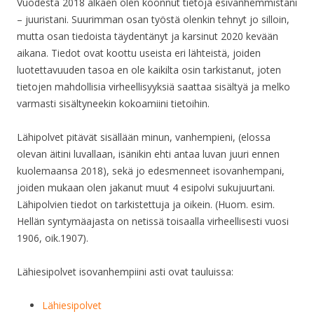
Vuodesta 2018 alkaen olen koonnut tietoja esivanhemmistani
– juuristani. Suurimman osan työstä olenkin tehnyt jo silloin,
mutta osan tiedoista täydentänyt ja karsinut 2020 kevään
aikana. Tiedot ovat koottu useista eri lähteistä, joiden
luotettavuuden tasoa en ole kaikilta osin tarkistanut, joten
tietojen mahdollisia virheellisyyksiä saattaa sisältyä ja melko
varmasti sisältyneekin kokoamiini tietoihin.
Lähipolvet pitävät sisällään minun, vanhempieni, (elossa
olevan äitini luvallaan, isänikin ehti antaa luvan juuri ennen
kuolemaansa 2018), sekä jo edesmenneet isovanhempani,
joiden mukaan olen jakanut muut 4 esipolvi sukujuurtani.
Lähipolvien tiedot on tarkistettuja ja oikein. (Huom. esim.
Hellän syntymäajasta on netissä toisaalla virheellisesti vuosi
1906, oik.1907).
Lähiesipolvet isovanhempiini asti ovat tauluissa:
Lähiesipolvet