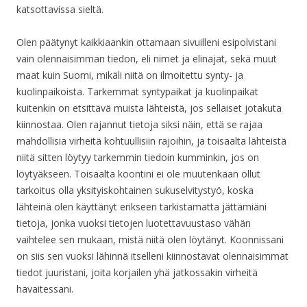
katsottavissa sieltä.
Olen päätynyt kaikkiaankin ottamaan sivuilleni esipolvistani
vain olennaisimman tiedon, eli nimet ja elinajat, sekä muut
maat kuin Suomi, mikäli niitä on ilmoitettu synty- ja
kuolinpaikoista. Tarkemmat syntypaikat ja kuolinpaikat
kuitenkin on etsittävä muista lähteistä, jos sellaiset jotakuta
kiinnostaa. Olen rajannut tietoja siksi näin, että se rajaa
mahdollisia virheitä kohtuullisiin rajoihin, ja toisaalta lähteistä
niitä sitten löytyy tarkemmin tiedoin kumminkin, jos on
löytyäkseen. Toisaalta koontini ei ole muutenkaan ollut
tarkoitus olla yksityiskohtainen sukuselvitystyö, koska
lähteinä olen käyttänyt erikseen tarkistamatta jättämiäni
tietoja, jonka vuoksi tietojen luotettavuustaso vähän
vaihtelee sen mukaan, mistä niitä olen löytänyt. Koonnissani
on siis sen vuoksi lähinnä itselleni kiinnostavat olennaisimmat
tiedot juuristani, joita korjailen yhä jatkossakin virheitä
havaitessani.