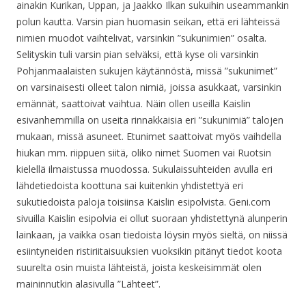
ainakin Kurikan, Uppan, ja Jaakko Ilkan sukuihin useammankin
polun kautta. Varsin pian huomasin seikan, että eri lähteissä
nimien muodot vaihtelivat, varsinkin ”sukunimien” osalta.
Selityskin tuli varsin pian selväksi, että kyse oli varsinkin
Pohjanmaalaisten sukujen käytännöstä, missä ”sukunimet”
on varsinaisesti olleet talon nimiä, joissa asukkaat, varsinkin
emännät, saattoivat vaihtua. Näin ollen useilla Kaislin
esivanhemmilla on useita rinnakkaisia eri ”sukunimiä” talojen
mukaan, missä asuneet. Etunimet saattoivat myös vaihdella
hiukan mm. riippuen siitä, oliko nimet Suomen vai Ruotsin
kielellä ilmaistussa muodossa. Sukulaissuhteiden avulla eri
lähdetiedoista koottuna sai kuitenkin yhdistettyä eri
sukutiedoista paloja toisiinsa Kaislin esipolvista. Geni.com
sivuilla Kaislin esipolvia ei ollut suoraan yhdistettynä alunperin
lainkaan, ja vaikka osan tiedoista löysin myös sieltä, on niissä
esiintyneiden ristiriitaisuuksien vuoksikin pitänyt tiedot koota
suurelta osin muista lähteistä, joista keskeisimmät olen
maininnutkin alasivulla ”Lähteet”.