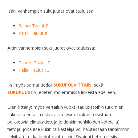
Isäni vanhempien sukujuuret ovat tauluissa
Reino: Taulut R..
Kaisli: Taulut K..
Äitini vanhempien sukujuuret ovat tauluissa:
Tauno: Taulut T..
Hellä: Taulut T..
Ks. myös samat tiedot
SUKUPOLVITTAIN
, sekä
SUKUPUUSTA
, edeten molemmissa linkeistä edelleen.
Olen liittänyt myös vertailun vuoksi taulutietoihin tutkimieni
sukukirjojen osin ristiriitaisia (esim. hiukan toisistaan
poikkeavia elinaikatietoja joidenkin henkilöiden kohdalla)
tietoja, joita itse kukin tarkastelija voi halutessaan tarkemmin
selvittää, mitkä tiedot ovat oikein. Sivujeni tietoja ei siis