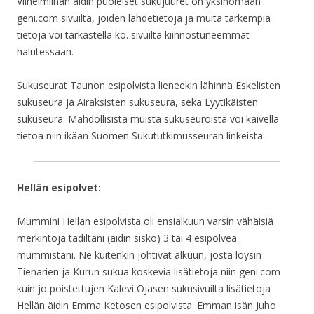
Vilhelmiinan äidin puoleiset sukujuuret on yksinomaan
geni.com sivuilta, joiden lähdetietoja ja muita tarkempia
tietoja voi tarkastella ko. sivuilta kiinnostuneemmat
halutessaan.
Sukuseurat Taunon esipolvista lieneekin lähinnä Eskelisten
sukuseura ja Airaksisten sukuseura, sekä Lyytikäisten
sukuseura. Mahdollisista muista sukuseuroista voi kaivella
tietoa niin ikään Suomen Sukututkimusseuran linkeistä.
Hellän esipolvet:
Mummini Hellän esipolvista oli ensialkuun varsin vähäisiä
merkintöjä tädiltäni (äidin sisko) 3 tai 4 esipolvea
mummistani. Ne kuitenkin johtivat alkuun, josta löysin
Tienarien ja Kurun sukua koskevia lisätietoja niin geni.com
kuin jo poistettujen Kalevi Ojasen sukusivuilta lisätietoja
Hellän äidin Emma Ketosen esipolvista. Emman isän Juho