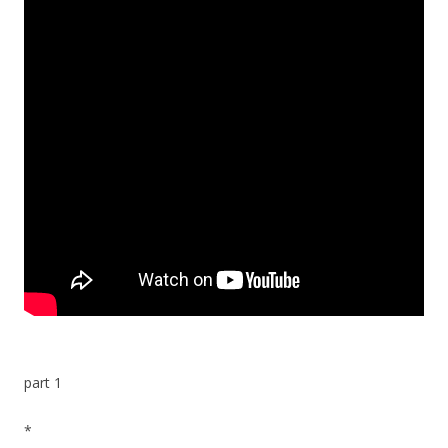
part 1
*