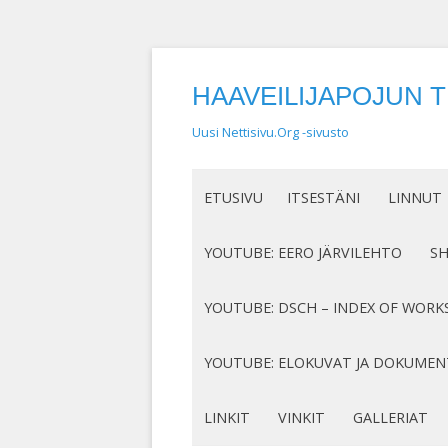
HAAVEILIJAPOJUN 
Uusi Nettisivu.Org -sivusto
ETUSIVU
ITSESTÄNI
LINNUT
NIMEN SYNTY
LINTUHA
YOUTUBE: EERO JÄRVILEHTO
S
HASSUT LEMPINIMENI
TIETOA L
SÄVELLYKSENI YOUTUBESSA
K
YOUTUBE: DSCH – INDEX OF WORK
JOTAKIN ITSESTÄNI
MY COMPOSITIONS ON YOUTUBE
K
COMPLETE LIST
YOUTUBE: ELOKUVAT JA DOKUMEN
S
MINUN SUKUJUURENI
OP. 122
N
DOKUMENTIT
LINKIT
VINKIT
GALLERIAT
RUNONI YOUTUBESSA