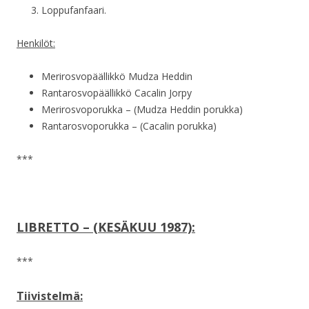
Loppufanfaari.
Henkilöt:
Merirosvopäällikkö Mudza Heddin
Rantarosvopäällikkö Cacalin Jorpy
Merirosvoporukka – (Mudza Heddin porukka)
Rantarosvoporukka – (Cacalin porukka)
***
LIBRETTO – (KESÄKUU 1987):
***
Tiivistelmä: