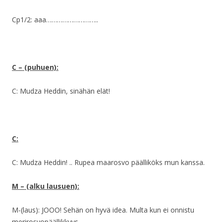
Cp1/2: aaa………………………..
C – (puhuen):
C: Mudza Heddin, sinähän elät!
C:
C: Mudza Heddin! .. Rupea maarosvo päälliköks mun kanssa.
M – (alku lausuen):
M-(laus): JOOO! Sehän on hyvä idea. Multa kun ei onnistu
merirosvopäällikkyys,