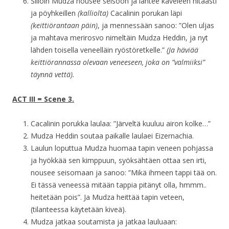
Silloin Mudza nousee seisoon ja lähtee käveleen hitaasti
ja pöyhkeillen
(kalliolta)
Cacalinin porukan läpi
(keittiörantaan päin)
, ja mennessään sanoo: ”Olen uljas
ja mahtava merirosvo nimeltäin Mudza Heddin, ja nyt
lähden toisella veneelläin ryöstöretkelle.”
(Ja häviää
keittiörannassa olevaan veneeseen, joka on ”valmiiksi”
täynnä vettä).
ACT III = Scene 3.
Cacalinin porukka laulaa: ”Järveltä kuuluu airon kolke…”
Mudza Heddin soutaa paikalle laulaei Eizernachia.
Laulun loputtua Mudza huomaa tapin veneen pohjassa
ja hyökkää sen kimppuun, syöksähtäen ottaa sen irti,
nousee seisomaan ja sanoo: ”Mikä ihmeen tappi tää on.
Ei tässä veneessä mitään tappia pitänyt olla, hmmm..
heitetään pois”. Ja Mudza heittää tapin veteen,
(tilanteessa käytetään kiveä).
Mudza jatkaa soutamista ja jatkaa lauluaan: