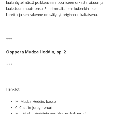
laulunäytelmästä poikkeavaan lopulliseen orkesteroituun ja
laulettuun muotoonsa. Suurimmalta osin kuitenkin itse
libretto ja sen rakenne on säilynyt originaalin kaltaisena.
***
Ooppera Mudza Heddin, op. 2
***
Henkilöt:
M: Mudza Heddin, basso
C: Cacalin Jorpy, tenori
Mp: Mudza Heddinin porukka, poikakuoro 1.