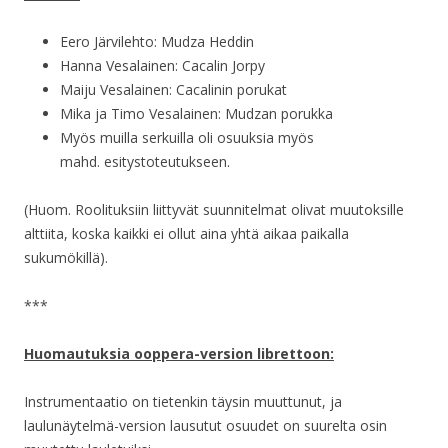
Eero Järvilehto: Mudza Heddin
Hanna Vesalainen: Cacalin Jorpy
Maiju Vesalainen: Cacalinin porukat
Mika ja Timo Vesalainen: Mudzan porukka
Myös muilla serkuilla oli osuuksia myös
mahd. esitystoteutukseen.
(Huom. Roolituksiin liittyvät suunnitelmat olivat muutoksille
alttiita, koska kaikki ei ollut aina yhtä aikaa paikalla
sukumökillä).
***
Huomautuksia ooppera-version librettoon:
Instrumentaatio on tietenkin täysin muuttunut, ja
laulunäytelmä-version lausutut osuudet on suurelta osin