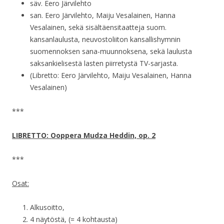
säv. Eero Järvilehto
san. Eero Järvilehto, Maiju Vesalainen, Hanna
Vesalainen, sekä sisältäensitaatteja suom.
kansanlaulusta, neuvostoliiton kansallishymnin
suomennoksen sana-muunnoksena, sekä laulusta
saksankielisestä lasten piirretystä TV-sarjasta.
(Libretto: Eero Järvilehto, Maiju Vesalainen, Hanna
Vesalainen)
***
LIBRETTO: Ooppera Mudza Heddin, op. 2
***
Osat:
Alkusoitto,
4 näytöstä, (= 4 kohtausta)