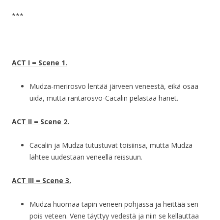
***
ACT I = Scene 1.
Mudza-merirosvo lentää järveen veneestä, eikä osaa
uida, mutta rantarosvo-Cacalin pelastaa hänet.
ACT II = Scene 2.
Cacalin ja Mudza tutustuvat toisiinsa, mutta Mudza
lähtee uudestaan veneellä reissuun.
ACT III = Scene 3.
Mudza huomaa tapin veneen pohjassa ja heittää sen
pois veteen. Vene täyttyy vedestä ja niin se kellauttaa