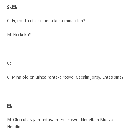
C, M:
C: Ei, mutta ettekö tiedä kuka minä olen?
M: No kuka?
C:
C: Minä ole-en urhea ranta-a rosvo. Cacalin Jorpy. Entäs sinä?
M:
M: Olen uljas ja mahtava meri-i rosvo. Nimeltäin Mudza
Heddin.