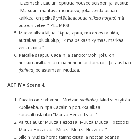
”Eizernach”. Laulun loputtua nousee seisoon ja lausuu:
”Ma suuri, mahtava merirosvo, joka tehdä osaan
kaikkea, en pelkää yhtäääaaapuaa
(alkaa horjua)
mä
putoon vetee..” PLUMPS!
Mudza alkaa kiljua: ”Apua, apua, mä en osaa uida,
auttakaa (plublublup) iik mä pelkään kylmää, märkää
vettä, apua.”
Paikalle saapuu Cacalin ja sanoo: ”Ooh, joku on
hukkumaisillaan ja minä riennän auttamaan” Ja taas hän
(kahlaa)
pelastamaan Mudzaa.
ACT IV = Scene 4.
Cacalin on raahannut Mudzan
(kalliolle)
. Mudza näyttää
kuolleelta, niinpä Cacalinin porukka alkaa
suruvalituslaulun ”Mudza Hedzodzaa…”
Valituslaulu: ”Muuza Hezozaa, Muuza Muuza Hozzoozii,
Muuza Hozzozaa, Muuza Muuza Hezzoozii”
Silloin Mudza herää tainnoksista ja nostaa päänsä