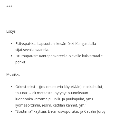
***
Esitys:
Esityspaikka: Lapsuuteni kesämökki Kangasalalla
sijaitsevalla saarella.
Istumapaikat: Rantapenkereellä olevalle kukkamaalle
penkit.
Musiikki:
Orkesteriksi – (jos orkesteria käytetään): nokkahuilut,
”puuba” – eli metsästä löytynyt puunoksaan
luonnonkaivertama puupilli, ja puukapulat, yms.
lyömäsoittimia, (esim. kattilan kannet, ym.)
”Soittimia” käyttää: Ehkä rosvoporukat ja Cacalin Jorpy,