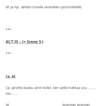
M: Ja nyt.. lähden toisella veneelläin ryöstöretkelle.
***
ACT III – (= Scene 3.)
***
Cp, M:
Cp: Järveltä kuuluu airon kolke, ken siellä mahtaa sou………-
taa……..
M: Aisernah aisernah