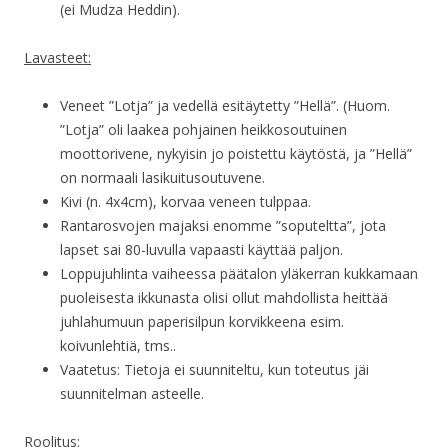
(ei Mudza Heddin).
Lavasteet:
Veneet ”Lotja” ja vedellä esitäytetty ”Hellä”. (Huom.
”Lotja” oli laakea pohjainen heikkosoutuinen
moottorivene, nykyisin jo poistettu käytöstä, ja ”Hellä”
on normaali lasikuitusoutuvene.
Kivi (n. 4x4cm), korvaa veneen tulppaa.
Rantarosvojen majaksi enomme ”soputeltta”, jota
lapset sai 80-luvulla vapaasti käyttää paljon.
Loppujuhlinta vaiheessa päätalon yläkerran kukkamaan
puoleisesta ikkunasta olisi ollut mahdollista heittää
juhlahumuun paperisilpun korvikkeena esim.
koivunlehtiä, tms..
Vaatetus: Tietoja ei suunniteltu, kun toteutus jäi
suunnitelman asteelle.
Roolitus: