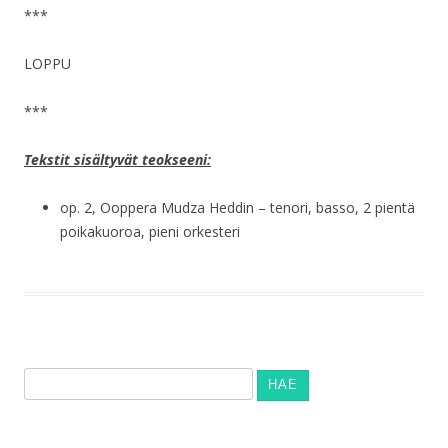
***
LOPPU
***
Tekstit sisältyvät teokseeni:
op. 2, Ooppera Mudza Heddin – tenori, basso, 2 pientä
poikakuoroa, pieni orkesteri
Haku: