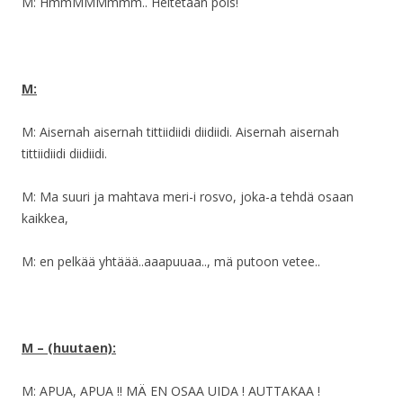
M: HmmMMMmmm.. Heitetään pois!
M:
M: Aisernah aisernah tittiidiidi diidiidi. Aisernah aisernah
tittiidiidi diidiidi.
M: Ma suuri ja mahtava meri-i rosvo, joka-a tehdä osaan
kaikkea,
M: en pelkää yhtäää..aaapuuaa.., mä putoon vetee..
M – (huutaen):
M: APUA, APUA !! MÄ EN OSAA UIDA ! AUTTAKAA !