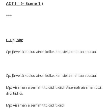
ACT I – (= Scene 1.)
***
C, Cp, Mp:
Cp: Järveltä kuuluu airon kolke, ken siellä mahtaa soutaa.
Cp: Järveltä kuuluu airon kolke, ken siellä mahtaa soutaa.
Mp: Aisernah aisernah tittiidiidi tiidiidi. Aisernah aisernah tittii
diidi tiidiidi.
Mp: Aisernah aisernah tittiidiidi tiidiidi.