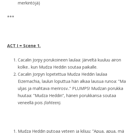
merkintöjä)
***
ACT I = Scene 1.
Cacalin Jorpy porukoineen laulaa: Järveltä kuuluu airon
kolke.. kun Mudza Heddin soutaa paikalle.
Cacalin Jorpyn lopetettua Mudza Heddin laulaa
Eizernachia, laulun loputtua hän alkaa lausua runoa: ”Ma
uljas ja mahtava merirosv..” PLUMPS! Mudzan porukka
huutaa: ”Mudza Heddin”, hänen porukkansa soutaa
veneellä pois
(lahteen).
Mudza Heddin putoaa veteen ja kiljuu: ”Apua, apua, mä