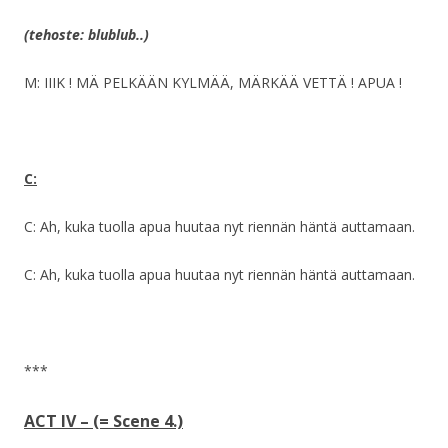
(tehoste: blublub..)
M: IIIK ! MÄ PELKÄÄN KYLMÄÄ, MÄRKÄÄ VETTÄ ! APUA !
C:
C: Ah, kuka tuolla apua huutaa nyt riennän häntä auttamaan.
C: Ah, kuka tuolla apua huutaa nyt riennän häntä auttamaan.
***
ACT IV – (= Scene 4.)