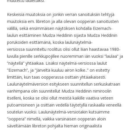
muutettu lauletuiksi.
Keskeisiä muutoksia on jonkin verran sanoituksiin tehtyjä
muutoksia em. libreton ja alla olevan oopperan sanoitusten
välillä, sekä ensimmäisen näytöksen kohdalla Eizernach-
laulun esittäminen Mudza Heddinin sijasta Mudza Heddinin
porukoiden esittämänä, koska laulunäytelmä-
versiossa suunniteltu roolitus olisi ollut liian haastavaa 1980-
luvulla pienille serkkupojillee nuoremman iän vuoksi ”laulaa” ja
”näytellä” yhtäaikaa. Lisäksi näytelmä-versiossa laulut
”Eizernach”, ja ”Järveltä kuuluu airon kolke..” on esitetty
limittäin, kun taas oopperassa osittain yhtäaikaisesti.
Laulunäytelmäversion esitykseen suunnitellun serkuskatraan
vanhimpana olin suunnitellut Mudza Heddinin nimiroolin
itselleni, koska se olisi ollut meistä kaikille vaativa veteen
putoamisineen ja osittain vedellä täytetyllä raskaalla veneellä
soutelun vuoksi. Laulunäytelmä-versiotakin kutsuimme
”ooppera” nimellä, vaikka varsinaisen oopperan aloin
säveltämään libreton pohjalta hieman originaalista