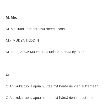
M, Mp:
M: Ma suurii ja mahtaava meerii-i sorv..
Mp: MUDZA HEDDIN !!
M: Apua, Apua! Mä en osaa uida! Auttakaa ny joku!
C:
C: Ah, kuka tuolla apua huutaa nyt häntä riennän auttamaan.
C: Ah, kuka tuolla apua huutaa nyt häntä riennän auttamaan.