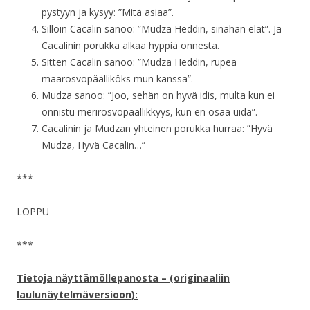
pystyyn ja kysyy: ”Mitä asiaa”.
Silloin Cacalin sanoo: ”Mudza Heddin, sinähän elät”. Ja
Cacalinin porukka alkaa hyppiä onnesta.
Sitten Cacalin sanoo: ”Mudza Heddin, rupea
maarosvopäälliköks mun kanssa”.
Mudza sanoo: ”Joo, sehän on hyvä idis, multa kun ei
onnistu merirosvopäällikkyys, kun en osaa uida”.
Cacalinin ja Mudzan yhteinen porukka hurraa: ”Hyvä
Mudza, Hyvä Cacalin…”
***
LOPPU
***
Tietoja näyttämöllepanosta – (originaaliin
laulunäytelmäversioon):