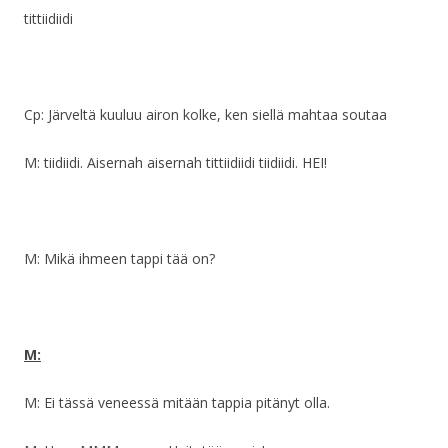
tittiidiidi
Cp: Järveltä kuuluu airon kolke, ken siellä mahtaa soutaa
M: tiidiidi. Aisernah aisernah tittiidiidi tiidiidi. HEI!
M: Mikä ihmeen tappi tää on?
M:
M: Ei tässä veneessä mitään tappia pitänyt olla.