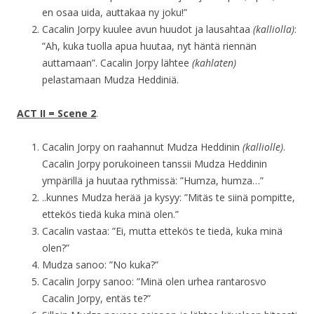
en osaa uida, auttakaa ny joku!”
Cacalin Jorpy kuulee avun huudot ja lausahtaa
(kalliolla)
:
”Ah, kuka tuolla apua huutaa, nyt häntä riennän
auttamaan”. Cacalin Jorpy lähtee
(kahlaten)
pelastamaan Mudza Heddiniä.
ACT II = Scene 2
.
Cacalin Jorpy on raahannut Mudza Heddinin
(kalliolle)
.
Cacalin Jorpy porukoineen tanssii Mudza Heddinin
ympärillä ja huutaa rythmissä: ”Humza, humza…”
..kunnes Mudza herää ja kysyy: ”Mitäs te siinä pompitte,
ettekös tiedä kuka minä olen.”
Cacalin vastaa: ”Ei, mutta ettekös te tiedä, kuka minä
olen?”
Mudza sanoo: ”No kuka?”
Cacalin Jorpy sanoo: ”Minä olen urhea rantarosvo
Cacalin Jorpy, entäs te?”