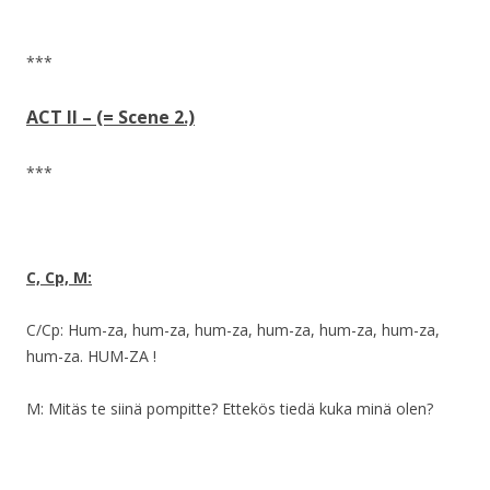
***
ACT II – (= Scene 2.)
***
C, Cp, M:
C/Cp: Hum-za, hum-za, hum-za, hum-za, hum-za, hum-za,
hum-za. HUM-ZA !
M: Mitäs te siinä pompitte? Ettekös tiedä kuka minä olen?