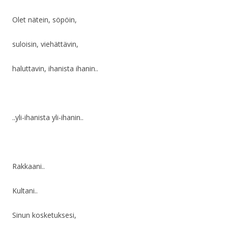
Olet nätein, söpöin,
suloisin, viehättävin,
haluttavin, ihanista ihanin..
..yli-ihanista yli-ihanin..
Rakkaani..
Kultani..
Sinun kosketuksesi,