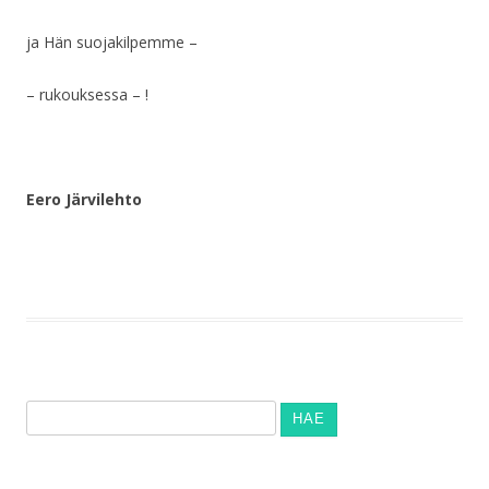
ja Hän suojakilpemme –
– rukouksessa – !
Eero Järvilehto
Haku: