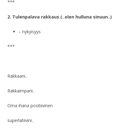
***
2. Tulenpalava rakkaus (..olen hulluna sinuun..)
– nykyisyys
***
Rakkaani..
Rakkaimpani..
Oma ihana positiivinen
superlatiivini..