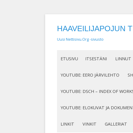
HAAVEILIJAPOJUN 
Uusi Nettisivu.Org -sivusto
ETUSIVU
ITSESTÄNI
LINNUT
NIMEN SYNTY
LINTUHA
YOUTUBE: EERO JÄRVILEHTO
S
HASSUT LEMPINIMENI
TIETOA L
SÄVELLYKSENI YOUTUBESSA
K
YOUTUBE: DSCH – INDEX OF WORK
JOTAKIN ITSESTÄNI
MY COMPOSITIONS ON YOUTUBE
K
COMPLETE LIST
YOUTUBE: ELOKUVAT JA DOKUMEN
S
MINUN SUKUJUURENI
OP. 122
N
DOKUMENTIT
LINKIT
VINKIT
GALLERIAT
RUNONI YOUTUBESSA