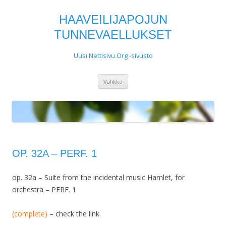
HAAVEILIJAPOJUN
TUNNEVAELLUKSET
Uusi Nettisivu.Org -sivusto
Siirry
Valikko
sisältöön
OP. 32A – PERF. 1
op. 32a – Suite from the incidental music Hamlet, for
orchestra – PERF. 1
(complete)
– check the link