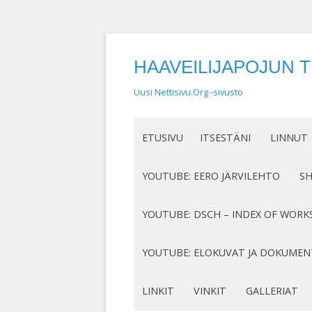
HAAVEILIJAPOJUN 
Uusi Nettisivu.Org -sivusto
ETUSIVU
ITSESTÄNI
LINNUT
NIMEN SYNTY
LINTUHA
YOUTUBE: EERO JÄRVILEHTO
S
HASSUT LEMPINIMENI
TIETOA L
SÄVELLYKSENI YOUTUBESSA
K
YOUTUBE: DSCH – INDEX OF WORK
JOTAKIN ITSESTÄNI
MY COMPOSITIONS ON YOUTUBE
K
COMPLETE LIST
YOUTUBE: ELOKUVAT JA DOKUMEN
S
MINUN SUKUJUURENI
OP. 122
N
DOKUMENTIT
LINKIT
VINKIT
GALLERIAT
RUNONI YOUTUBESSA