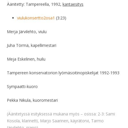
Äänitetty: Tampereella, 1992,
kantaesitys
viulukonsertto2osa1
(3:23)
Merja Järvilehto, viulu
Juha Törmä, kapellimestari
Meja Eskelinen, huilu
Tampereen konservatorion lyömäsoitinopiskelijat 1992-1993
Sympaatti-kuoro
Pekka Nikula, kuoromestari
(Äänitetyssä esityksessä mukana myös – osissa: 2-3: Sami
Kosola, klarinetti, Marjo Saarinen, käyrätorvi, Tarmo
Järvilehto, piano)