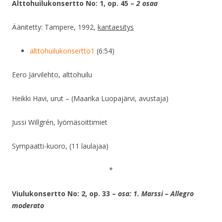
Alttohuilukonsertto No: 1, op. 45 –
2 osaa
Äänitetty: Tampere, 1992,
kantaesitys
alttohuilukonsertto1
(6:54)
Eero Järvilehto, alttohuilu
Heikki Havi, urut – (Maarika Luopajärvi, avustaja)
Jussi Willgrén, lyömäsoittimiet
Sympaatti-kuoro, (11 laulajaa)
*
Viulukonsertto No: 2, op. 33 –
osa: 1. Marssi – Allegro
moderato