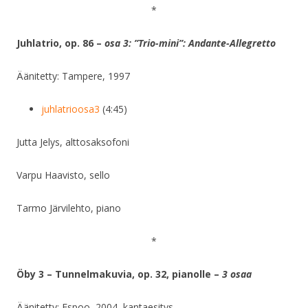
*
Juhlatrio, op. 86 –
osa 3: ”Trio-mini”: Andante-Allegretto
Äänitetty: Tampere, 1997
juhlatrioosa3
(4:45)
Jutta Jelys, alttosaksofoni
Varpu Haavisto, sello
Tarmo Järvilehto, piano
*
Öby 3 – Tunnelmakuvia, op. 32, pianolle –
3 osaa
Äänitetty: Espoo, 2004,
kantaesitys