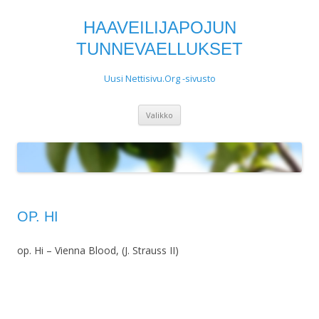
HAAVEILIJAPOJUN
TUNNEVAELLUKSET
Uusi Nettisivu.Org -sivusto
Siirry
Valikko
sisältöön
OP. HI
op. Hi – Vienna Blood, (J. Strauss II)