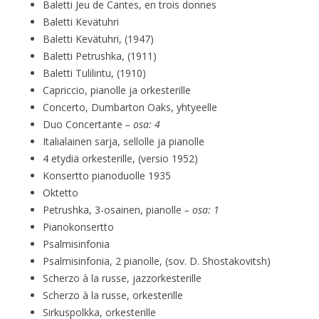
Baletti Jeu de Cantes, en trois donnes
Baletti Kevätuhri
Baletti Kevätuhri, (1947)
Baletti Petrushka, (1911)
Baletti Tulilintu, (1910)
Capriccio, pianolle ja orkesterille
Concerto, Dumbarton Oaks, yhtyeelle
Duo Concertante
– osa: 4
Italialainen sarja, sellolle ja pianolle
4 etydiä orkesterille, (versio 1952)
Konsertto pianoduolle 1935
Oktetto
Petrushka, 3-osainen, pianolle
– osa: 1
Pianokonsertto
Psalmisinfonia
Psalmisinfonia, 2 pianolle, (sov. D. Shostakovitsh)
Scherzo à la russe, jazzorkesterille
Scherzo à la russe, orkesterille
Sirkuspolkka, orkesterille