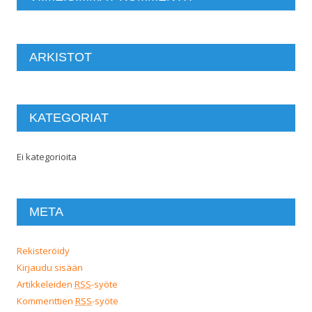
ARKISTOT
KATEGORIAT
Ei kategorioita
META
Rekisteröidy
Kirjaudu sisään
Artikkeleiden
RSS
-syöte
Kommenttien
RSS
-syöte