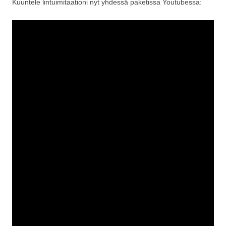
Kuuntele lintuimitaationi nyt yhdessä paketissa Youtubessa: