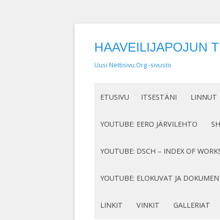
HAAVEILIJAPOJUN 
Uusi Nettisivu.Org -sivusto
ETUSIVU
ITSESTÄNI
LINNUT
NIMEN SYNTY
LINTUHA
YOUTUBE: EERO JÄRVILEHTO
S
HASSUT LEMPINIMENI
TIETOA L
SÄVELLYKSENI YOUTUBESSA
K
YOUTUBE: DSCH – INDEX OF WORK
JOTAKIN ITSESTÄNI
MY COMPOSITIONS ON YOUTUBE
K
COMPLETE LIST
YOUTUBE: ELOKUVAT JA DOKUMEN
S
MINUN SUKUJUURENI
OP. 122
N
DOKUMENTIT
LINKIT
VINKIT
GALLERIAT
RUNONI YOUTUBESSA