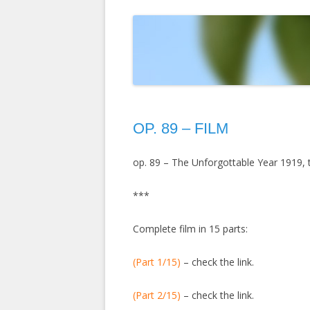
T
ELOKUVAT
MAISEMAKUVIA
LINTUIMITAATIONI YOUTUBESSA
D
HERCULE POIROT
PIPARITAIDETTA
VALOKUVIANI YOUTUBESSA
D
KEMIN LUMILIN
M
RUOTSI 2004
S
OP. 89 – FILM
INTIA 2003
TURKKI 2002
op. 89 – The Unforgottable Year 1919, 
RUOTSIN RISTEI
***
KIINA 1992
Complete film in 15 parts:
INTIA-NEPAL 19
(Part 1/15)
– check the link.
(Part 2/15)
– check the link.