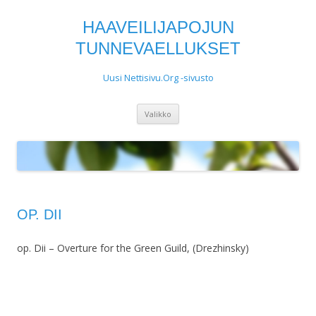
HAAVEILIJAPOJUN
TUNNEVAELLUKSET
Uusi Nettisivu.Org -sivusto
Siirry
Valikko
sisältöön
OP. DII
op. Dii – Overture for the Green Guild, (Drezhinsky)