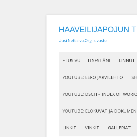
HAAVEILIJAPOJUN 
Uusi Nettisivu.Org -sivusto
ETUSIVU
ITSESTÄNI
LINNUT
NIMEN SYNTY
LINTUHA
YOUTUBE: EERO JÄRVILEHTO
S
HASSUT LEMPINIMENI
TIETOA L
SÄVELLYKSENI YOUTUBESSA
K
YOUTUBE: DSCH – INDEX OF WORK
JOTAKIN ITSESTÄNI
MY COMPOSITIONS ON YOUTUBE
K
COMPLETE LIST
YOUTUBE: ELOKUVAT JA DOKUMEN
S
MINUN SUKUJUURENI
OP. 122
N
DOKUMENTIT
LINKIT
VINKIT
GALLERIAT
RUNONI YOUTUBESSA