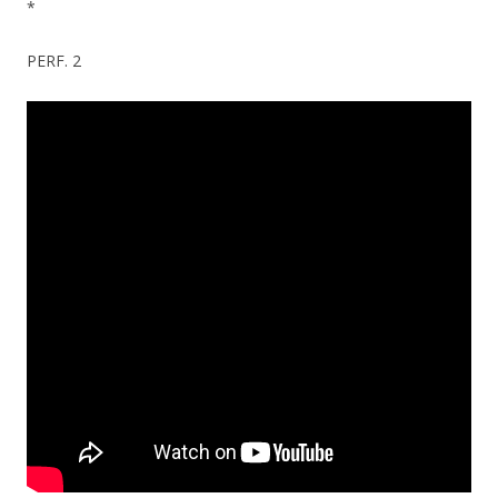
*
PERF. 2