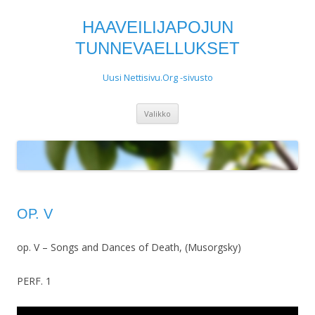
HAAVEILIJAPOJUN
TUNNEVAELLUKSET
Uusi Nettisivu.Org -sivusto
Siirry
Valikko
sisältöön
OP. V
op. V – Songs and Dances of Death, (Musorgsky)
PERF. 1