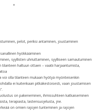
OP. 10
RAKKAUSRUNO 3.
*
SUKUPUU – TAUNO
OP. 15
OP. 11
SUKUPUU – TAUNO
OP. 15A
OP. 11 – ARR.
OP. 16
OP. 12
OP. 17
tistuminen, pelot, periksi antaminen, joustaminen
OP. 13
OP. 18
 sanallinen hyökkääminen
OP. 14
minen, syyllisten uhriuttaminen, syylliseen samautuminen
OP. 18A
OP. 15
ilanteen haltuun ottaen – vaatii harjaantumista,
aitoa
OP. 19
OP. 15A
a voi olla tilanteen mukaan hyötyä myönteisenkin
OP. 19A
kohdalla ei kuitenkaan pitkäkestoisesti, vaan joustamisen
OP. 15 – ARR.
”.
OP. 20
puolustus on pakeneminen, ihmissuhteen katkaiseminen
OP. 16
ista, terapiasta, lastensuojelusta, jne.
OP. 21
OP. 17
ärkeää on omien rajojen tunteminen ja rajojen