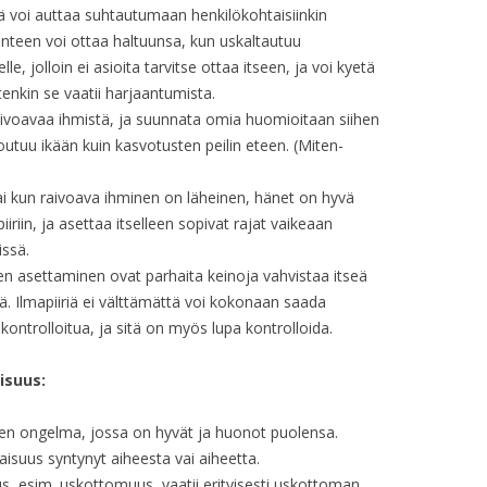
 voi auttaa suhtautumaan henkilökohtaisiinkin
OP. 23
anteen voi ottaa haltuunsa, kun uskaltautuu
e, jolloin ei asioita tarvitse ottaa itseen, ja voi kyetä
OP. 24
enkin se vaatii harjaantumista.
raivoavaa ihmistä, ja suunnata omia huomioitaan siihen
OP. 25
utuu ikään kuin kasvotusten peilin eteen. (Miten-
OP. 26 – FILM
ai kun raivoava ihminen on läheinen, hänet on hyvä
OP. 26 – MUSIC, PERF. 1/1
iin, ja asettaa itselleen sopivat rajat vaikeaan
issä.
OP. 26 – MUSIC, PERF. 1/2
jen asettaminen ovat parhaita keinoja vahvistaa itseä
ä. Ilmapiiriä ei välttämättä voi kokonaan saada
OP. 26 – MUSIC, PERF. 2/1
ontrolloitua, ja sitä on myös lupa kontrolloida.
OP. 26 – MUSIC, PERF. 2/2
isuus:
OP. 26 – THEREMIN
en ongelma, jossa on hyvät ja huonot puolensa.
OP. 26A
suus syntynyt aiheesta vai aiheetta.
, esim. uskottomuus, vaatii erityisesti uskottoman