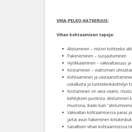
VIHA-PELKO-KATKERUUS:
Vihan kohtaamisen tapoja:
Alistuminen – riiston kohteeksi al
Pakeneminen – suojautuminen
Hyökkääminen – väkivaltaisuus ja
Kostaminen – viattomien uhriutta
Kohtaaminen ja vastaanottaminen t
uskallusta ja tunteidenkäsittelyn t
Kostaminen on aina väärin, muist
kehityksen puolesta. Alistumisen 
muotona, ikään kuin ”alistumisena
Väkivallan kohtaamisessa paras 
ja/tai avun hakeminen kriisikeskuks
Sanallisen vihan kohtaamisessa t