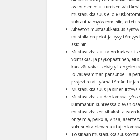
osapuolen muuttumisen välttämätt
mustasukkaisuus ei ole uskottomu
suhtautua myös mm. niin, ettei u
Aiheeton mustasukkaisuus syntyy 
taustalla on pelot ja kyvyttömyys 
asioihin.
Mustasukkaisuutta on karkeasti kol
voimakas, ja psykopaattinen, eli 
kärsivät voivat selviytyä ongelma
jo vakavamman parisuhde- ja perhe
projektin tai Lyömättömän Linjan 
Mustasukkaisuus ja siihen liittyv
Mustasukkaisuuden kanssa työske
kummankin suhteessa olevan osap
mustasukkaisen vihakohtausten ko
ongelmia, pelkoja, vihaa, asente
sukupuolta olevan auttajan kanss
Toisinaan mustasukkaisuuskohtau