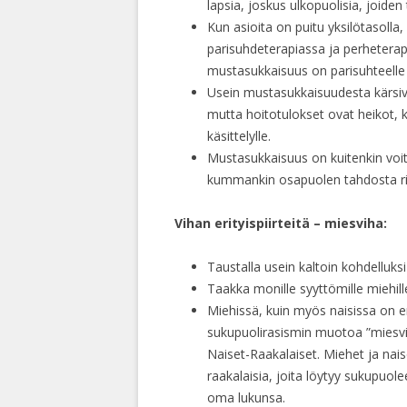
lapsia, joskus ulkopuolisia, joide
Kun asioita on puitu yksilötasoll
parisuhdeterapiassa ja perheterap
mustasukkaisuus on parisuhteelle 
Usein mustasukkaisuudesta kärsiv
mutta hoitotulokset ovat heikot, k
käsittelylle.
Mustasukkaisuus on kuitenkin voit
kummankin osapuolen tahdosta rii
Vihan erityispiirteitä – miesviha:
Taustalla usein kaltoin kohdelluks
Taakka monille syyttömille miehil
Miehissä, kuin myös naisissa on e
sukupuolirasismin muotoa ”miesvi
Naiset-Raakalaiset. Miehet ja nais
raakalaisia, joita löytyy sukupu
oma lukunsa.