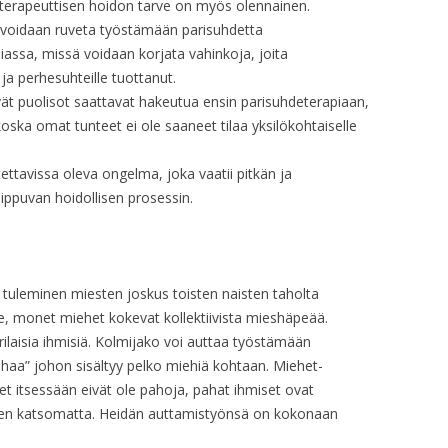
OP. 31A – ARR. ORCH. PERF. 1
n terapeuttisen hoidon tarve on myös olennainen.
a, voidaan ruveta työstämään parisuhdetta
OP. 31A – ARR. ORCH. PERF. 2
iassa, missä voidaan korjata vahinkoja, joita
ja perhesuhteille tuottanut.
OP. 32 – PROD. 1932, PAGE 1
ät puolisot saattavat hakeutua ensin parisuhdeterapiaan,
oska omat tunteet ei ole saaneet tilaa yksilökohtaiselle
OP. 32 – PROD. 1932, PAGE 2
OP. 32 – PROD. 1932, PAGE 3
ettavissa oleva ongelma, joka vaatii pitkän ja
ppuvan hoidollisen prosessin.
OP. 32 – PROD. 1954
OP. 32 – FRAGMENTS
i tuleminen miesten joskus toisten naisten taholta
OP. 32 – SONG
le, monet miehet kokevat kollektiivista mieshäpeää.
OP. 32A – PERF. 1
rilaisia ihmisiä. Kolmijako voi auttaa työstämään
haa” johon sisältyy pelko miehiä kohtaan. Miehet-
OP. 32A – PERF. 2
et itsessään eivät ole pahoja, pahat ihmiset ovat
oleen katsomatta. Heidän auttamistyönsä on kokonaan
OP. 32 – PIANO