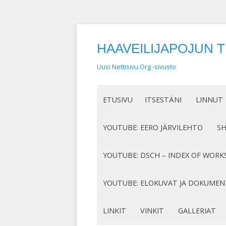
HAAVEILIJAPOJUN 
Uusi Nettisivu.Org -sivusto
ETUSIVU
ITSESTÄNI
LINNUT
NIMEN SYNTY
LINTUHA
YOUTUBE: EERO JÄRVILEHTO
S
HASSUT LEMPINIMENI
TIETOA L
SÄVELLYKSENI YOUTUBESSA
K
YOUTUBE: DSCH – INDEX OF WORK
JOTAKIN ITSESTÄNI
MY COMPOSITIONS ON YOUTUBE
K
COMPLETE LIST
YOUTUBE: ELOKUVAT JA DOKUMEN
S
MINUN SUKUJUURENI
OP. 122
N
DOKUMENTIT
LINKIT
VINKIT
GALLERIAT
RUNONI YOUTUBESSA