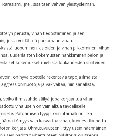
 ikärasismi, jne., sisältäen vahvan yleistysleiman.
OP. 33 – FILM
OP. 33 – MUSIC
OP. 33 – SONG
ittelyn perusta, vihan tiedostaminen ja sen
n, josta voi lähteä purkamaan vihaa.
OP. 33 – ARR.
styksistä luopuminen, asioiden ja vihan pilkkominen, vihan
ensa, uudenlaisten kokemusten hankkiminen pelon ja
OP. 34
. erilaiset kokemukset miehistä loukanneiden suhteiden
OP. 34 – ARR.
avoin, on hyvä opetella rakentavia tapoja ilmaista
OP. 35
 aggressionmuotoja ja väkivaltaa, niin sanallista,
OP. 35 – TRANSC.
n, voiko ihmissuhde säilyä jopa korjaantua vihan
adottu viha usein on vain alkua täydelliselle
OP. 35 – ARR.
iselle. Patoamisen tyyppitoimintamalli on liika
OP. 36 – FILM
 jäämättömyys vain kasvattaa vihaa, kunnes tilannetta
oton korjata. Uhrautuvuuteen liittyy usein näennäinen
OP. 36A
a on usein padotut vihantunteet. Ylikiltteys on itsensä