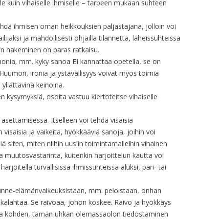
le kuin vihaiselle ihmiselle – tarpeen mukaan suhteen
OP. 21A
OP. 18 – FILM
OP. 22
hdä ihmisen oman heikkouksien paljastajana, jolloin voi
OP. 18 – MUSIC
ilijaksi ja mahdollisesti ohjailla tilannetta, läheissuhteissa
OP. 22A
avun hakeminen on paras ratkaisu.
OP. 18A
onia, mm. kyky sanoa EI kannattaa opetella, se on
OP. 22-PF
OP. 19 – PIANO
Huumori, ironia ja ystävällisyys voivat myös toimia
yllättävinä keinoina.
OP. 23
OP. 19 – ORCH.
n kysymyksiä, osoita vastuu kiertoteitse vihaiselle
OP. 20
 asettamisessa. Itselleen voi tehdä visaisia
n visaisia ja vaikeita, hyökkääviä sanoja, joihin voi
OP. 21
ä siten, miten niihin uusiin toimintamalleihin vihainen
OP. 21A
 muutosvastarinta, kuitenkin harjoittelun kautta voi
arjoitella turvallisissa ihmissuhteissa aluksi, pari- tai
OP. 22
unne-elämänvaikeuksistaan, mm. peloistaan, onhan
OP. 22A
 kalahtaa. Se raivoaa, johon koskee. Raivo ja hyökkäys
aa kohden, tämän uhkan olemassaolon tiedostaminen
OP. 22 – PIANO