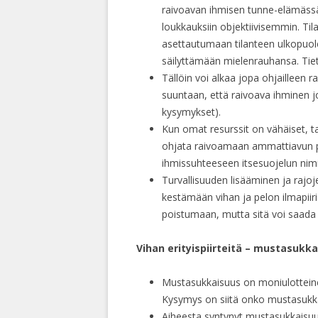
raivoavan ihmisen tunne-elämässä
loukkauksiin objektiivisemmin. Til
asettautumaan tilanteen ulkopuolell
säilyttämään mielenrauhansa. Tiet
Tällöin voi alkaa jopa ohjailleen 
suuntaan, että raivoava ihminen jo
kysymykset).
Kun omat resurssit on vähäiset, t
ohjata raivoamaan ammattiavun piir
ihmissuhteeseen itsesuojelun nim
Turvallisuuden lisääminen ja rajo
kestämään vihan ja pelon ilmapiiri
poistumaan, mutta sitä voi saada k
Vihan erityispiirteitä – mustasukka
Mustasukkaisuus on moniulottein
Kysymys on siitä onko mustasukkai
Aiheesta syntynyt mustasukkaisuus