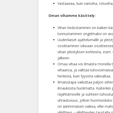
Vastaavaa, kuin naisviha, rotuviha,
Oman vihamme käsittely:
Vihan tiedostaminen on kaiken käs
tunnustaminen ongelmaksi on avai
Uudenlaiset ajattelumallit ja ylei
osoittaminen oikeaan osoitteese
vihan yleistyksen kohteista, esim
jälkeen.
Omaa vihaa voi ilmaista monella t
vihaansa, ja välttää tuhovoimaisia
henkistä, kuin fyysistä väkivaltaa.
Ilmaisutapa vaikuttaa paljon siihe
ilmauksista huolimatta. Kuitenkin p
räjähtämiselle ja suhteen tuhoutum
uhrautuvuus, jolloin huomioiduksi
on äärimmäisen vaikea, ellei mahd
ylikiltteys – ylikiltteyden taustall