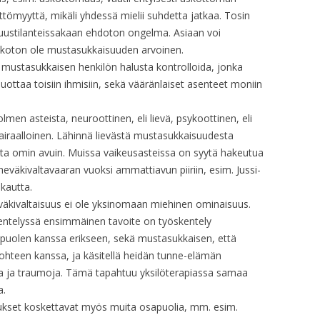
OP. 27
ömyyttä, mikäli yhdessä mielii suhdetta jatkaa. Tosin
ustilanteissakaan ehdoton ongelma. Asiaan voi
OP. 27A
skoton ole mustasukkaisuuden arvoinen.
OP. 28
mustasukkaisen henkilön halusta kontrolloida, jonka
luottaa toisiin ihmisiin, sekä vääränlaiset asenteet moniin
OP. 29
men asteista, neuroottinen, eli lievä, psykoottinen, eli
OP. 29 – ARR. FOR SOPR. AND
sairaalloinen. Lähinnä lievästä mustasukkaisuudesta
PIANO
sta omin avuin. Muissa vaikeusasteissa on syytä hakeutua
väkivaltavaaran vuoksi ammattiavun piiriin, esim. Jussi-
OP. 29 – ARR. FOR PIANO
kautta.
OP. 30 – FILM
ä väkivaltaisuus ei ole yksinomaan miehinen ominaisuus.
ntelyssä ensimmäinen tavoite on työskentely
OP. 30A
uolen kanssa erikseen, sekä mustasukkaisen, että
hteen kanssa, ja käsitellä heidän tunne-elämän
OP. 31 – PIANO
ita ja traumoja. Tämä tapahtuu yksilöterapiassa samaa
a.
OP. 31 – ORIG. ORCH.
kset koskettavat myös muita osapuolia, mm. esim.