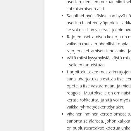
asettaminen sen mukaan niin itsel
katkaisemiseen asti
Sanalliset hyökkäykset on hyvä nä
asettua tilanteen yläpuolelle tarkka
se voi olla liian vaikeaa, jolloin 
Rajojen asettamisen keinoja on m
vaikeaa mutta mahdollista oppia. 
rajojen asettamisen tehokkaina ja 
Vältä miksi kysymyksiä, käytä mite
itselleen tunteistaan.
Harjoittelu tekee mestarin rajojen
sanailuharjoituksia esittää itsellee
opetella itse vastaamaan, ja mietti
reagoisi. Muutokselle on ominaista
kerätä rohkeutta, ja sitä voi myös h
vaikka ryhmätyöskentelynäkin.
Vihainen ihminen kertoo omista t
sanonta se älähtää, johon kalikka
on puolustusreaktio koettua uhk