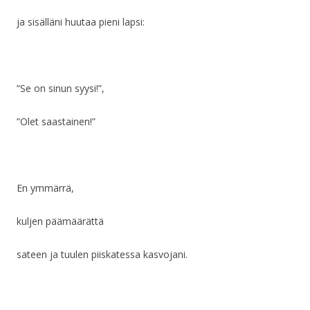
ja sisälläni huutaa pieni lapsi:
”Se on sinun syysi!”,
”Olet saastainen!”
En ymmärrä,
kuljen päämäärättä
sateen ja tuulen piiskatessa kasvojani.