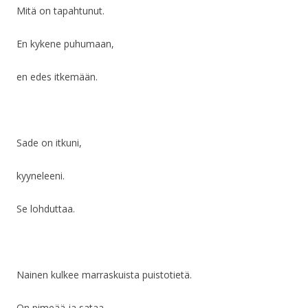
Mitä on tapahtunut.
En kykene puhumaan,
en edes itkemään.
Sade on itkuni,
kyyneleeni.
Se lohduttaa.
Nainen kulkee marraskuista puistotietä.
On pimeää ja sataa.