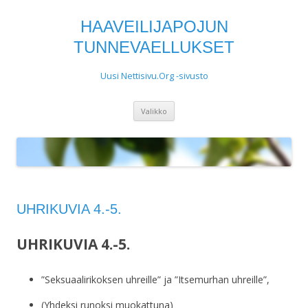
HAAVEILIJAPOJUN
TUNNEVAELLUKSET
Uusi Nettisivu.Org -sivusto
Siirry
Valikko
sisältöön
UHRIKUVIA 4.-5.
UHRIKUVIA 4.-5.
”Seksuaalirikoksen uhreille” ja ”Itsemurhan uhreille”,
(Yhdeksi runoksi muokattuna)