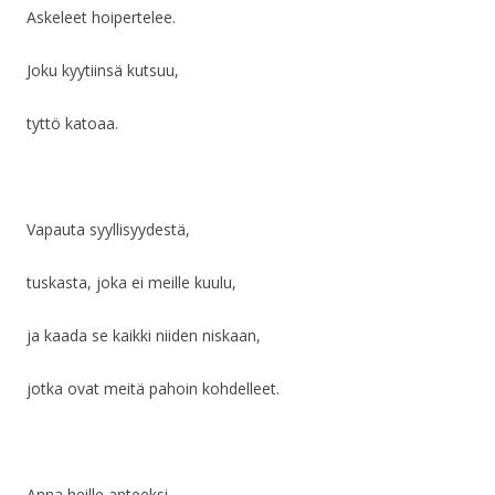
Askeleet hoipertelee.
Joku kyytiinsä kutsuu,
tyttö katoaa.
Vapauta syyllisyydestä,
tuskasta, joka ei meille kuulu,
ja kaada se kaikki niiden niskaan,
jotka ovat meitä pahoin kohdelleet.
Anna heille anteeksi.